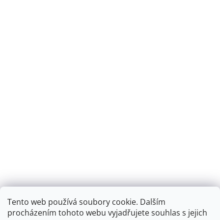
Tento web používá soubory cookie. Dalším
Montáž podlahového topení - EKOTERM s.r.o.
EKOHEAT.cz
procházením tohoto webu vyjadřujete souhlas s jejich