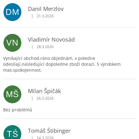
ý
p
Danil Merzlov
DM
i
|
31.3.2026
Hodnocení obchodu je 5 z 5 hvězdiček.
s
h
o
Vladimír Novosád
d
VN
|
n
28.3.2026
Hodnocení obchodu je 5 z 5 hvězdiček.
o
Vynikající obchod,ráno objednám, v poledne
c
odesílají,následující dopoledne zboží dorazí. S výrobkem
e
max.spokojennost.
n
í
Milan Špičák
MŠ
|
26.3.2026
Hodnocení obchodu je 5 z 5 hvězdiček.
Bez problémů
Tomáš Śtibinger
TŚ
|
24.3.2026