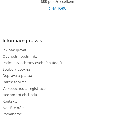
r
355
položek celkem
O
á
v
NAHORU
n
l
k
o
á
v
Z
d
á
a
á
n
c
p
í
í
a
Informace pro vás
p
t
r
Jak nakupovat
í
v
Obchodní podmínky
k
y
Podmínky ochrany osobních údajů
v
Soubory cookies
ý
Doprava a platba
p
i
Dárek zdarma
s
Velkoobchod a registrace
u
Hodnocení obchodu
Kontakty
Napište nám
Pomáháme