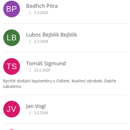
Bedřich Pitra
BP
|
5.3.2026
Hodnocení obchodu je 5 z 5 hvězdiček.
Lubos Bejblik Bejblik
LB
|
2.3.2026
Hodnocení obchodu je 5 z 5 hvězdiček.
Tomáš Sigmund
TS
|
22.2.2026
Hodnocení obchodu je 5 z 5 hvězdiček.
Rychlé dodání teploměru s čidlem, kvalitní výrobek. Dobře
zabaleno.
Jan Vogl
JV
|
5.2.2026
Hodnocení obchodu je 5 z 5 hvězdiček.