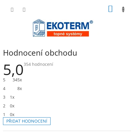
Přejít
NÁKUP
na
obsah
KOŠÍK
Hodnocení obchodu
5,0
Průměrné
354 hodnocení
hodnocení
obchodu
je
5
345x
5,0
z
4
8x
5
hvězdiček.
3
1x
2
0x
1
0x
PŘIDAT HODNOCENÍ
V