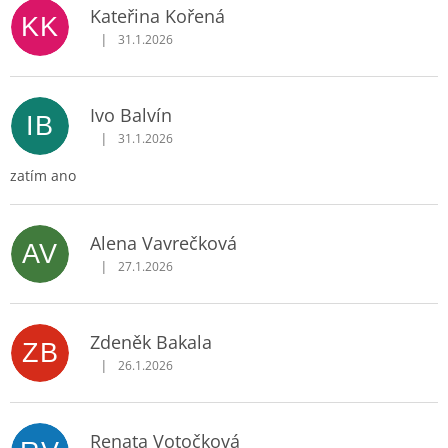
Kateřina Kořená
KK
|
31.1.2026
Hodnocení obchodu je 5 z 5 hvězdiček.
Ivo Balvín
IB
|
31.1.2026
Hodnocení obchodu je 4 z 5 hvězdiček.
zatím ano
Alena Vavrečková
AV
|
27.1.2026
Hodnocení obchodu je 5 z 5 hvězdiček.
Zdeněk Bakala
ZB
|
26.1.2026
Hodnocení obchodu je 5 z 5 hvězdiček.
Renata Votočková