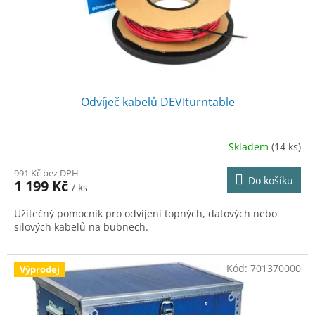
u
k
t
ů
Odvíječ kabelů DEVIturntable
Skladem
(14 ks)
991 Kč bez DPH
Do košíku
1 199 Kč
/ ks
Užitečný pomocník pro odvíjení topných, datových nebo
silových kabelů na bubnech.
Kód:
701370000
Výprodej