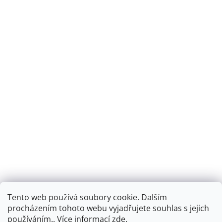
Tento web používá soubory cookie. Dalším
Montáž podlahového topení - EKOTERM s.r.o.
EKOHEAT.cz
procházením tohoto webu vyjadřujete souhlas s jejich
používáním.. Více informací
zde
.