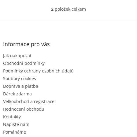
2
položek celkem
O
v
l
Z
á
á
d
p
a
a
Informace pro vás
c
t
í
Jak nakupovat
í
p
r
Obchodní podmínky
v
Podmínky ochrany osobních údajů
k
Soubory cookies
y
Doprava a platba
v
ý
Dárek zdarma
p
Velkoobchod a registrace
i
Hodnocení obchodu
s
u
Kontakty
Napište nám
Pomáháme