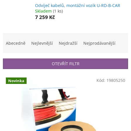
Odvíječ kabelů, montážní vozík U-RD-B-CAR
Skladem
(1 ks)
7 259 Kč
Ř
a
Abecedně
Nejlevnější
Nejdražší
Nejprodávanější
z
e
n
OTEVŘÍT FILTR
í
p
V
r
Kód:
19805250
Novinka
ý
o
p
d
i
u
s
k
p
t
r
ů
o
d