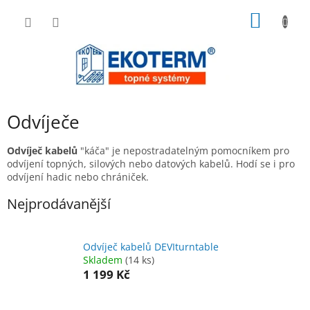
Přejít
NÁKUP
na
obsah
KOŠÍK
Odvíječe
Odvíječ kabelů
"káča" je nepostradatelným pomocníkem pro
odvíjení topných, silových nebo datových kabelů. Hodí se i pro
odvíjení hadic nebo chrániček.
Nejprodávanější
Odvíječ kabelů DEVIturntable
Skladem
(14 ks)
1 199 Kč