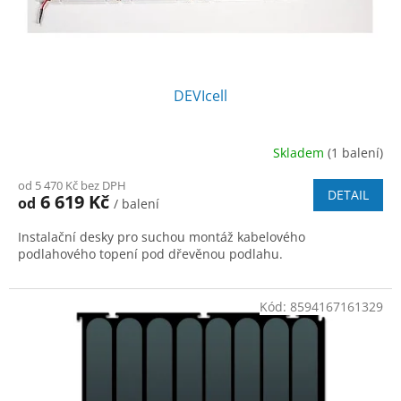
t
ů
DEVIcell
Skladem
(1 balení)
od 5 470 Kč bez DPH
DETAIL
6 619 Kč
od
/ balení
Instalační desky pro suchou montáž kabelového
podlahového topení pod dřevěnou podlahu.
Kód:
8594167161329