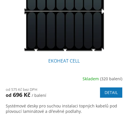
EKOHEAT CELL
Skladem
(320 balení)
od 575 Kč bez DPH
DETAIL
696 Kč
od
/ balení
Systémové desky pro suchou instalaci topných kabelů pod
plovoucí laminátové a dřevěné podlahy.