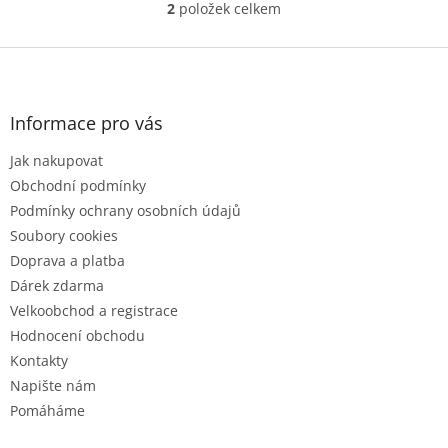
2
položek celkem
O
v
l
Z
á
á
d
p
a
a
Informace pro vás
c
t
í
Jak nakupovat
í
p
r
Obchodní podmínky
v
Podmínky ochrany osobních údajů
k
Soubory cookies
y
Doprava a platba
v
ý
Dárek zdarma
p
Velkoobchod a registrace
i
Hodnocení obchodu
s
u
Kontakty
Napište nám
Pomáháme