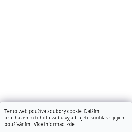
Tento web používá soubory cookie. Dalším
Montáž podlahového topení - EKOTERM s.r.o.
EKOHEAT.cz
procházením tohoto webu vyjadřujete souhlas s jejich
používáním.. Více informací
zde
.