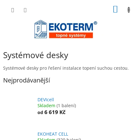
Přejít
NÁKUP
na
obsah
KOŠÍK
Systémové desky
Systémové desky pro řešení instalace topení suchou cestou.
Nejprodávanější
DEVIcell
Skladem
(1 balení)
6 619 Kč
od
EKOHEAT CELL
Skladem
(320 balení)