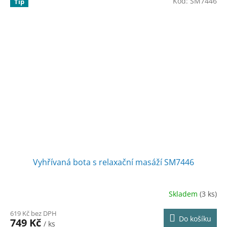
Kód:
SM7446
Tip
Vyhřívaná bota s relaxační masáží SM7446
Skladem
(3 ks)
619 Kč bez DPH
Do košíku
749 Kč
/ ks