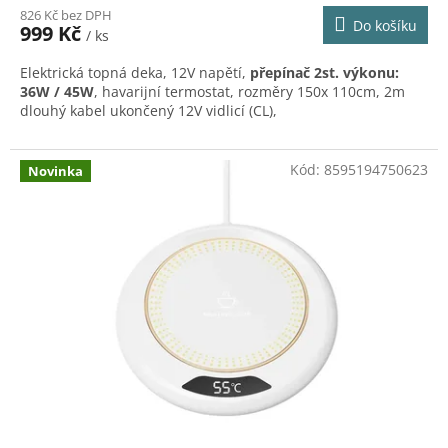
826 Kč bez DPH
produktu
Do košíku
999 Kč
/ ks
je
5,0
Elektrická topná deka, 12V napětí,
přepínač 2st. výkonu:
z
36W / 45W
, havarijní termostat, rozměry 150x 110cm, 2m
5
dlouhý kabel ukončený 12V vidlicí (CL),
hvězdiček.
Kód:
8595194750623
Novinka