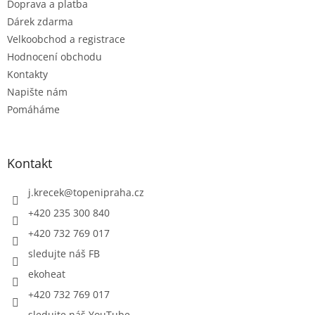
Doprava a platba
i
s
Dárek zdarma
u
Velkoobchod a registrace
Hodnocení obchodu
Kontakty
Napište nám
Pomáháme
Kontakt
j.krecek
@
topenipraha.cz
+420 235 300 840
+420 732 769 017
sledujte náš FB
ekoheat
+420 732 769 017
sledujte náš YouTube