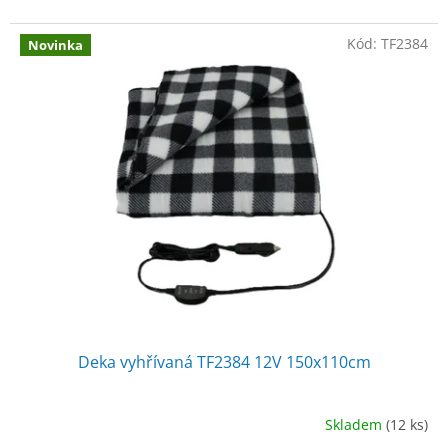
Kód:
TF2384
Novinka
Deka vyhřívaná TF2384 12V 150x110cm
Skladem
(12 ks)
Průměrné
hodnocení