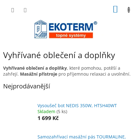
Přejít
NÁKUP
na
obsah
KOŠÍK
Vyhřívané oblečení a doplňky
Vyhřívané oblečení a doplňky
, které pomohou, potěší a
zahřejí.
Masážní přístroje
pro příjemnou relaxaci a uvolnění.
Nejprodávanější
Vysoušeč bot NEDIS 350W, HTSH40WT
Skladem
(5 ks)
1 699 Kč
Samozahřívací masážní pás TOURMALINE,