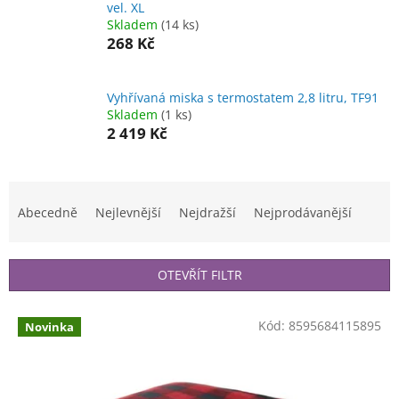
vel. XL
Skladem
(14 ks)
268 Kč
Vyhřívaná miska s termostatem 2,8 litru, TF91
Skladem
(1 ks)
2 419 Kč
Ř
a
Abecedně
Nejlevnější
Nejdražší
Nejprodávanější
z
e
n
OTEVŘÍT FILTR
í
p
V
r
Kód:
8595684115895
Novinka
ý
o
p
d
i
u
s