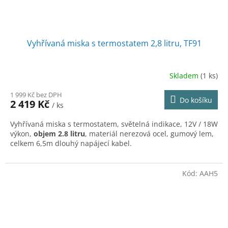
Vyhřívaná miska s termostatem 2,8 litru, TF91
Skladem
(1 ks)
Průměrné
hodnocení
1 999 Kč bez DPH
produktu
Do košíku
2 419 Kč
/ ks
je
5,0
Vyhřívaná miska s termostatem, světelná indikace, 12V / 18W
z
výkon,
objem 2.8 litru
, materiál nerezová ocel, gumový lem,
5
celkem 6,5m dlouhý napájecí kabel.
hvězdiček.
Kód:
AAH5