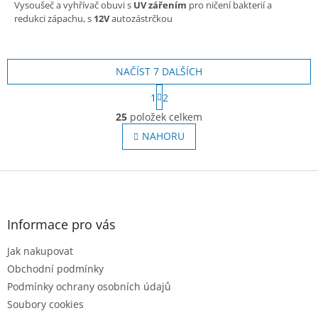
Vysoušeč a vyhřívač obuvi s
UV zářením
pro ničení bakterií a
redukci zápachu, s
12V
autozástrčkou
NAČÍST 7 DALŠÍCH
S
1
2
t
O
r
25
položek celkem
v
á
l
NAHORU
n
á
k
o
d
v
Z
a
á
c
á
n
í
p
í
p
a
Informace pro vás
r
t
v
Jak nakupovat
í
k
Obchodní podmínky
y
v
Podmínky ochrany osobních údajů
ý
Soubory cookies
p