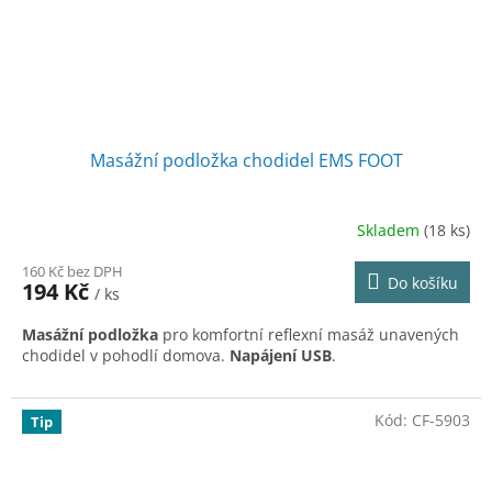
Masážní podložka chodidel EMS FOOT
Skladem
(18 ks)
Průměrné
hodnocení
160 Kč bez DPH
produktu
Do košíku
194 Kč
/ ks
je
5,0
Masážní podložka
pro komfortní reflexní masáž unavených
z
chodidel v pohodlí domova.
Napájení USB
.
5
hvězdiček.
Kód:
CF-5903
Tip