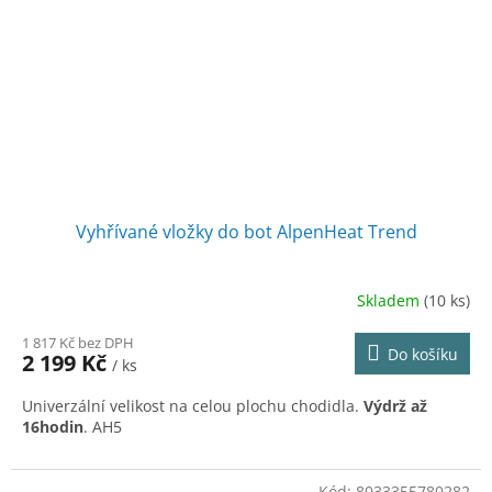
Vyhřívané vložky do bot AlpenHeat Trend
Skladem
(10 ks)
1 817 Kč bez DPH
Do košíku
2 199 Kč
/ ks
Univerzální velikost na celou plochu chodidla.
Výdrž až
16hodin
. AH5
Kód:
8033355780282