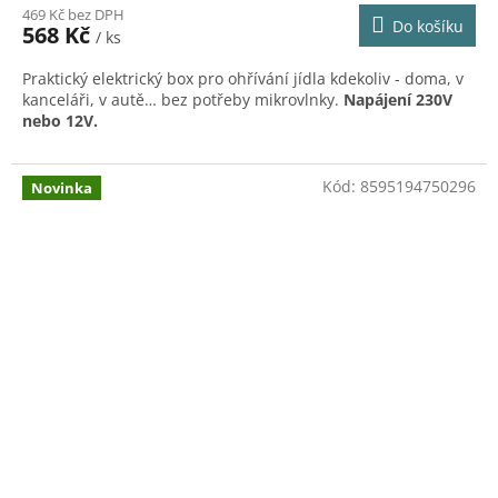
469 Kč bez DPH
produktu
Do košíku
568 Kč
/ ks
je
5,0
Praktický elektrický box pro ohřívání jídla kdekoliv - doma, v
z
kanceláři, v autě… bez potřeby mikrovlnky.
Napájení 230V
5
nebo 12V.
hvězdiček.
Kód:
8595194750296
Novinka