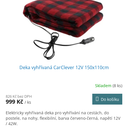
k
p
t
r
ů
o
d
u
k
t
ů
Deka vyhřívaná CarClever 12V 150x110cm
Skladem
(8 ks)
826 Kč bez DPH
Do košíku
999 Kč
/ ks
Elektricky vyhřívaná deka pro vyhřívání na cestách, do
postele, na nohy, flexibilní, barva červeno-černá, napětí 12V
/ 42W.