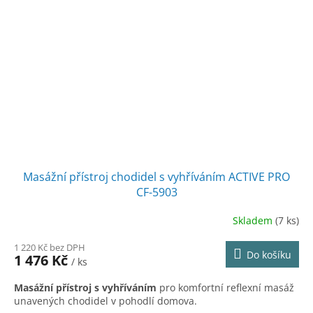
Masážní přístroj chodidel s vyhříváním ACTIVE PRO
CF-5903
Skladem
(7 ks)
Průměrné
hodnocení
1 220 Kč bez DPH
produktu
Do košíku
1 476 Kč
/ ks
je
5,0
Masážní přístroj s vyhříváním
pro komfortní reflexní masáž
z
unavených chodidel v pohodlí domova.
5