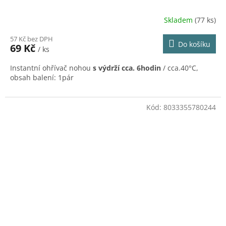
Skladem
(77 ks)
57 Kč bez DPH
Do košíku
69 Kč
/ ks
Instantní ohřívač nohou
s výdrží cca. 6hodin
/ cca.40°C,
obsah balení: 1pár
Kód:
8033355780244