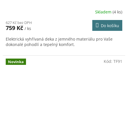
Skladem
(4 ks)
Průměrné
hodnocení
627 Kč bez DPH
produktu
Do košíku
759 Kč
/ ks
je
5,0
Elektrická vyhřívaná deka z jemného materiálu pro Vaše
z
dokonalé pohodlí a tepelný komfort.
5
hvězdiček.
Kód:
TF91
Novinka