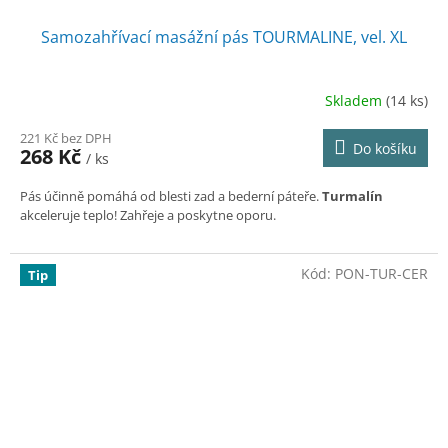
Samozahřívací masážní pás TOURMALINE, vel. XL
Skladem
(14 ks)
221 Kč bez DPH
Do košíku
268 Kč
/ ks
Pás účinně pomáhá od blesti zad a bederní páteře.
Turmalín
akceleruje teplo! Zahřeje a poskytne oporu.
Kód:
PON-TUR-CER
Tip