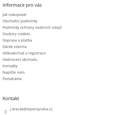
a
a
Informace pro vás
c
t
í
Jak nakupovat
í
p
r
Obchodní podmínky
v
Podmínky ochrany osobních údajů
k
Soubory cookies
y
Doprava a platba
v
ý
Dárek zdarma
p
Velkoobchod a registrace
i
Hodnocení obchodu
s
u
Kontakty
Napište nám
Pomáháme
Kontakt
j.krecek
@
topenipraha.cz