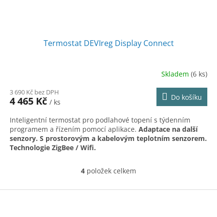
Termostat DEVIreg Display Connect
Skladem
(6 ks)
3 690 Kč bez DPH
Do košíku
4 465 Kč
/ ks
Inteligentní termostat pro podlahové topení s týdenním
programem a řízením pomocí aplikace.
Adaptace na další
senzory. S prostorovým a kabelovým teplotním senzorem.
Technologie ZigBee / Wifi.
4
položek celkem
O
v
l
Z
á
á
d
p