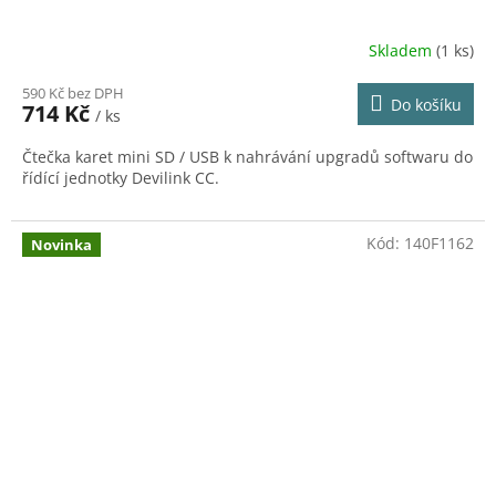
Skladem
(1 ks)
590 Kč bez DPH
Do košíku
714 Kč
/ ks
Čtečka karet mini SD / USB k nahrávání upgradů softwaru do
řídící jednotky Devilink CC.
Kód:
140F1162
Novinka