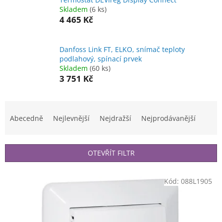
Skladem
(6 ks)
4 465 Kč
Danfoss Link FT, ELKO, snímač teploty
podlahový, spínací prvek
Skladem
(60 ks)
3 751 Kč
Ř
a
Abecedně
Nejlevnější
Nejdražší
Nejprodávanější
z
e
n
OTEVŘÍT FILTR
í
p
V
r
Kód:
088L1905
ý
o
p
d
i
u
s