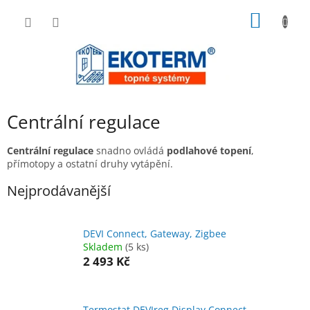
Přejít
NÁKUP
na
obsah
KOŠÍK
Centrální regulace
Centrální regulace
snadno ovládá
podlahové topení
,
přímotopy a ostatní druhy vytápění.
Nejprodávanější
DEVI Connect, Gateway, Zigbee
Skladem
(5 ks)
2 493 Kč
Termostat DEVIreg Display Connect