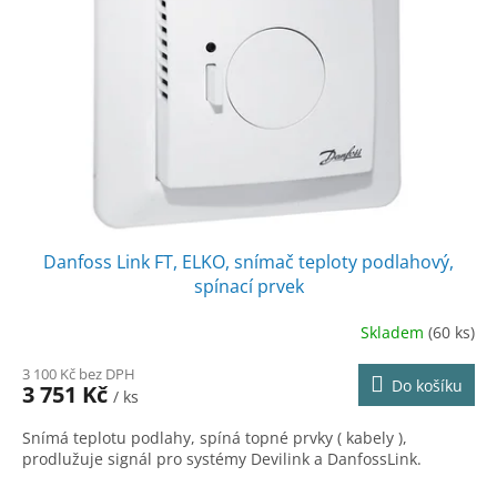
k
p
t
r
ů
o
d
u
k
t
ů
Danfoss Link FT, ELKO, snímač teploty podlahový,
spínací prvek
Skladem
(60 ks)
3 100 Kč bez DPH
Do košíku
3 751 Kč
/ ks
Snímá teplotu podlahy, spíná topné prvky ( kabely ),
prodlužuje signál pro systémy Devilink a DanfossLink.