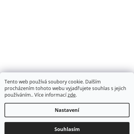
Tento web používá soubory cookie. Dalším
Montáž podlahového topení - EKOTERM s.r.o.
EKOHEAT.cz
procházením tohoto webu vyjadřujete souhlas s jejich
používáním.. Více informací
zde
.
Nastavení
Vytvořil Shoptet
Dárek k objednávce nad 2000Kč. Doprava ZDARMA při nákupu
Souhlasím
Copyright 2026
ekotermpraha.cz
. Všechna práva vyhrazena.
nad 3000Kč.