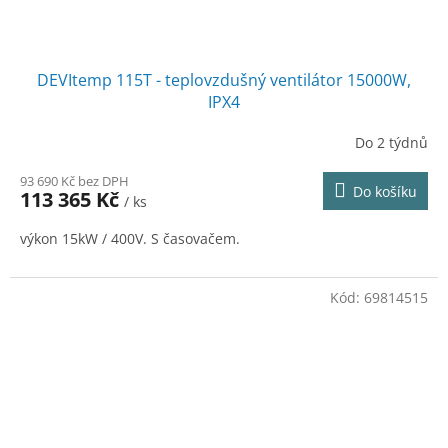
DEVItemp 115T - teplovzdušný ventilátor 15000W,
IPX4
Do 2 týdnů
93 690 Kč bez DPH
Do košíku
113 365 Kč
/ ks
výkon 15kW / 400V. S časovačem.
Kód:
69814515