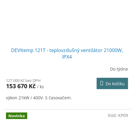
DEVItemp 121T - teplovzdušný ventilátor 21000W,
IPX4
Do týdne
127 000 Kč bez DPH
Do košíku
153 670 Kč
/ ks
výkon 21kW / 400V. S časovačem.
Kód:
KP09
Novinka