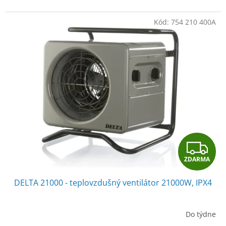
Kód:
754 210 400A
Z
ZDARMA
D
DELTA 21000 - teplovzdušný ventilátor 21000W, IPX4
A
R
Do týdne