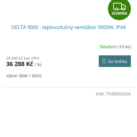
Z
ZDARMA
D
DELTA 9000 - teplovzdušný ventilátor 9000W, IPX4
A
R
Skladem
(10 ks)
M
29 990 Kč bez DPH
Do košíku
36 288 Kč
/ ks
A
výkon 9kW / 400V.
Kód:
754000200A