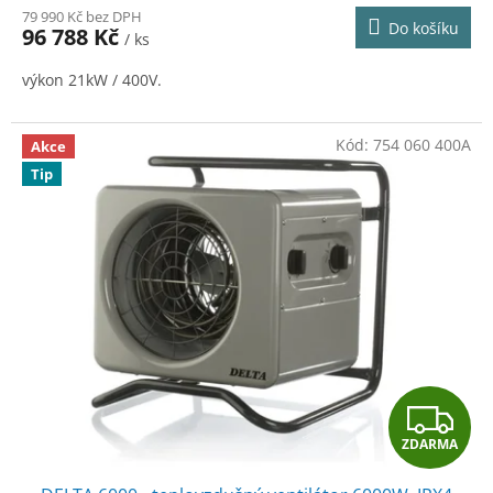
M
79 990 Kč bez DPH
Do košíku
96 788 Kč
/ ks
A
výkon 21kW / 400V.
Kód:
754 060 400A
Akce
Tip
Z
ZDARMA
D