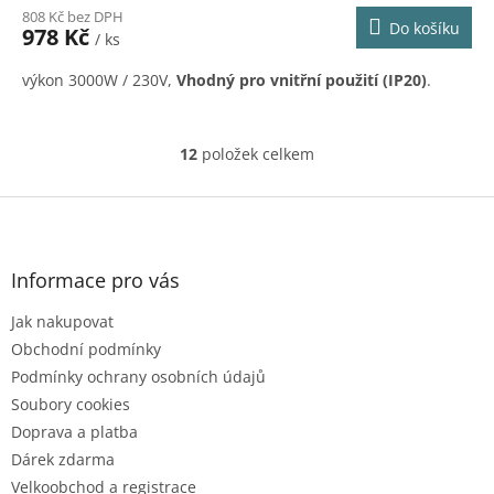
808 Kč bez DPH
Do košíku
978 Kč
/ ks
výkon 3000W / 230V,
Vhodný pro vnitřní použití (IP20)
.
12
položek celkem
O
v
l
Z
á
á
d
p
a
a
Informace pro vás
c
t
í
Jak nakupovat
í
p
r
Obchodní podmínky
v
Podmínky ochrany osobních údajů
k
Soubory cookies
y
Doprava a platba
v
ý
Dárek zdarma
p
Velkoobchod a registrace