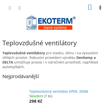
Přejít
NÁKUP
na
obsah
KOŠÍK
Teplovzdušné ventilátory
Teplovzdušné ventilátory
pro stavbu, dílnu i na vysoušení
vlhkých prostor. Robustní provedení výrobku
Devitemp a
DELTA
umožňuje provoz i v náročném prostředí, například
automyčkách.
Nejprodávanější
Teplovzdušný ventilátor KP09, 350W
Skladem
(7 ks)
298 Kč