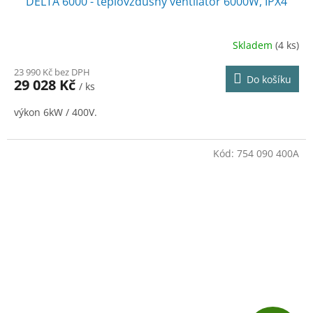
DELTA 6000 - teplovzdušný ventilátor 6000W, IPX4
A
R
Skladem
(4 ks)
M
23 990 Kč bez DPH
Do košíku
29 028 Kč
/ ks
A
výkon 6kW / 400V.
Kód:
754 090 400A