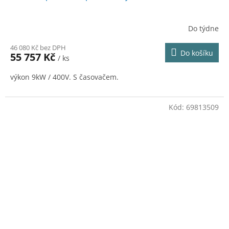
Do týdne
46 080 Kč bez DPH
Do košíku
55 757 Kč
/ ks
výkon 9kW / 400V. S časovačem.
Kód:
69813509