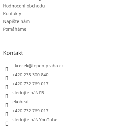
i
Hodnocení obchodu
s
u
Kontakty
Napište nám
Pomáháme
Kontakt
j.krecek
@
topenipraha.cz
+420 235 300 840
+420 732 769 017
sledujte náš FB
ekoheat
+420 732 769 017
sledujte náš YouTube