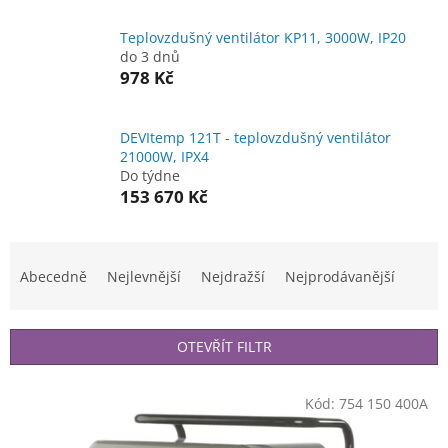
Teplovzdušný ventilátor KP11, 3000W, IP20
do 3 dnů
978 Kč
DEVItemp 121T - teplovzdušný ventilátor
21000W, IPX4
Do týdne
153 670 Kč
Ř
a
Abecedně
Nejlevnější
Nejdražší
Nejprodávanější
z
e
n
OTEVŘÍT FILTR
í
p
V
r
Kód:
754 150 400A
ý
o
p