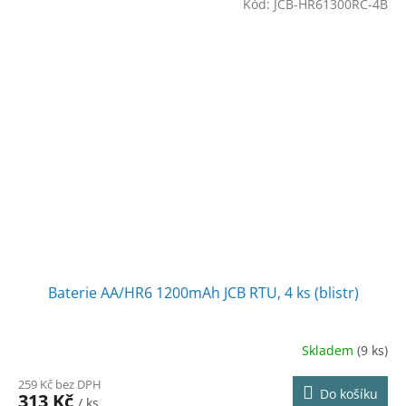
Kód:
JCB-HR61300RC-4B
Baterie AA/HR6 1200mAh JCB RTU, 4 ks (blistr)
Skladem
(9 ks)
259 Kč bez DPH
Do košíku
313 Kč
/ ks