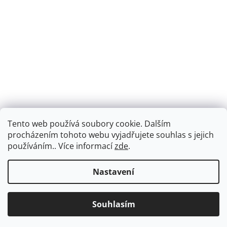
Tento web používá soubory cookie. Dalším
Montáž podlahového topení - EKOTERM s.r.o.
EKOHEAT.cz
procházením tohoto webu vyjadřujete souhlas s jejich
používáním.. Více informací
zde
.
Nastavení
Vytvořil Shoptet
Dárek k objednávce nad 2000Kč. Doprava ZDARMA při nákupu
Souhlasím
Copyright 2026
ekotermpraha.cz
. Všechna práva vyhrazena.
nad 3000Kč.