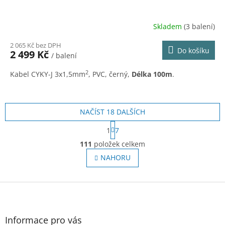
Skladem
(3 balení)
2 065 Kč bez DPH
Do košíku
2 499 Kč
/ balení
2
Kabel CYKY-J 3x1,5mm
, PVC, černý,
Délka 100m
.
NAČÍST 18 DALŠÍCH
S
1
7
t
O
r
111
položek celkem
v
á
l
NAHORU
n
á
k
o
d
v
Z
a
á
c
á
n
í
p
í
p
a
Informace pro vás
r