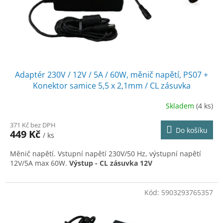
Adaptér 230V / 12V / 5A / 60W, měnič napětí, PS07 +
Konektor samice 5,5 x 2,1mm / CL zásuvka
(200mm),SI900
Skladem
(4 ks)
371 Kč bez DPH
Do košíku
449 Kč
/ ks
Měnič napětí. Vstupní napětí 230V/50 Hz, výstupní napětí
12V/5A max 60W.
Výstup - CL zásuvka 12V
Kód:
5903293765357