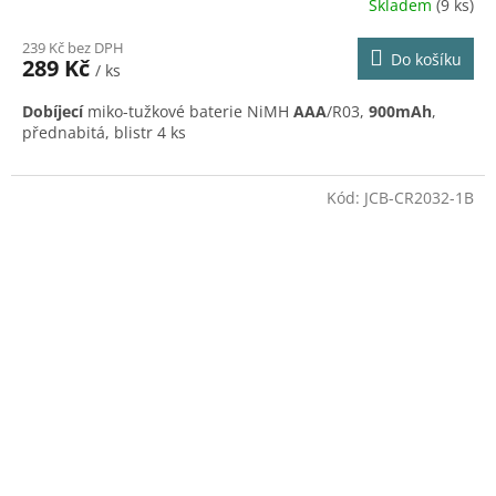
Skladem
(9 ks)
239 Kč bez DPH
Do košíku
289 Kč
/ ks
Dobíjecí
miko-tužkové baterie NiMH
AAA
/R03,
900mAh
,
přednabitá, blistr 4 ks
Kód:
JCB-CR2032-1B