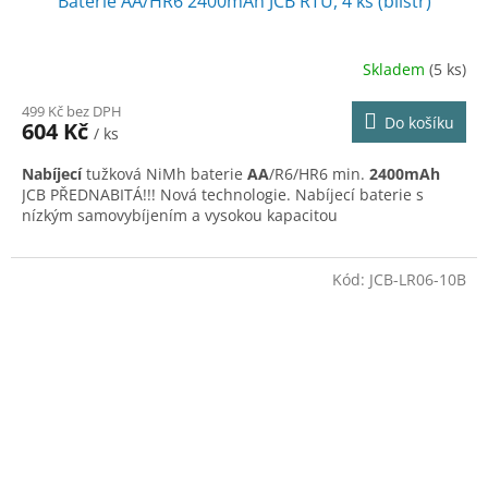
Baterie AA/HR6 2400mAh JCB RTU, 4 ks (blistr)
Skladem
(5 ks)
499 Kč bez DPH
Do košíku
604 Kč
/ ks
Nabíjecí
tužková NiMh baterie
AA
/R6/HR6 min.
2400mAh
JCB PŘEDNABITÁ!!! Nová technologie. Nabíjecí baterie s
nízkým samovybíjením a vysokou kapacitou
Kód:
JCB-LR06-10B