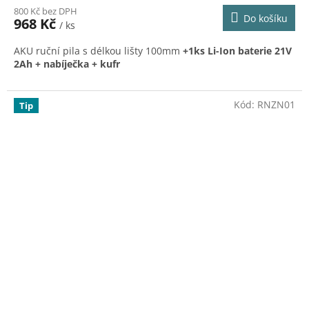
800 Kč bez DPH
produktu
Do košíku
968 Kč
/ ks
je
5,0
AKU ruční pila s délkou lišty 100mm
+1ks Li-Ion baterie 21V
z
2Ah + nabíječka + kufr
5
hvězdiček.
Kód:
RNZN01
Tip