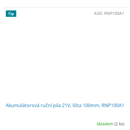
hvězdiček.
Kód:
RNP100A1
Tip
Akumulátorová ruční pila 21V, lišta 100mm, RNP100A1
Skladem
(2 ks)
Průměrné
hodnocení