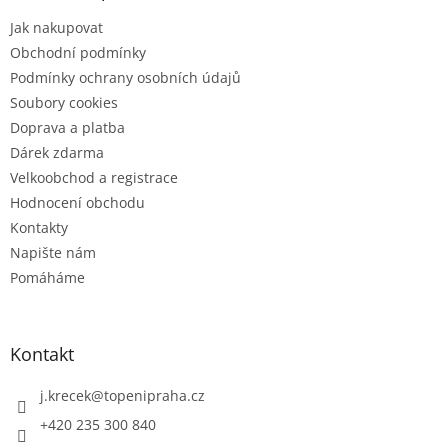
t
v
Jak nakupovat
í
k
Obchodní podmínky
y
v
Podmínky ochrany osobních údajů
ý
Soubory cookies
p
Doprava a platba
i
s
Dárek zdarma
u
Velkoobchod a registrace
Hodnocení obchodu
Kontakty
Napište nám
Pomáháme
Kontakt
j.krecek
@
topenipraha.cz
+420 235 300 840