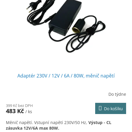
Adaptér 230V / 12V / 6A / 80W, měnič napětí
Do týdne
Průměrné
hodnocení
399 Kč bez DPH
produktu
Do košíku
483 Kč
/ ks
je
5,0
Měnič napětí. Vstupní napětí 230V/50 Hz,
Výstup - CL
z
zásuvka 12V/6A max 80W.
5