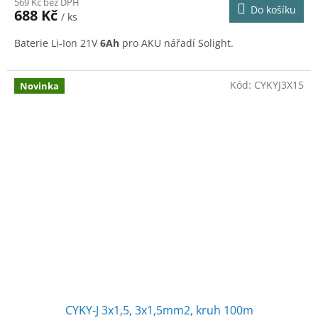
569 Kč bez DPH
Do košíku
688 Kč
/ ks
Baterie Li-Ion 21V
6Ah
pro AKU nářadí Solight.
Kód:
CYKYJ3X15
Novinka
CYKY-J 3x1,5, 3x1,5mm2, kruh 100m