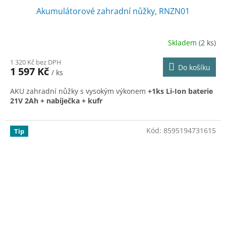
Akumulátorové zahradní nůžky, RNZN01
Skladem
(2 ks)
1 320 Kč bez DPH
Do košíku
1 597 Kč
/ ks
AKU zahradní nůžky s vysokým výkonem
+1ks Li-Ion baterie
21V 2Ah + nabíječka + kufr
Kód:
8595194731615
Tip