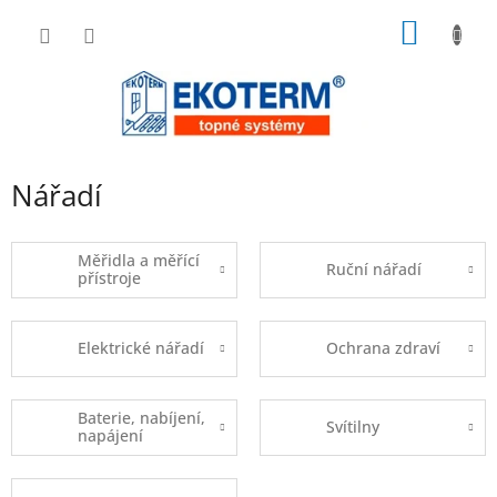
Přejít
NÁKUP
na
obsah
KOŠÍK
Nářadí
Měřidla a měřící
Ruční nářadí
přístroje
Elektrické nářadí
Ochrana zdraví
Baterie, nabíjení,
Svítilny
napájení