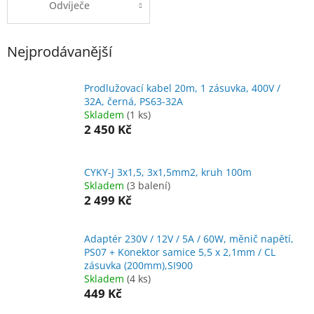
Odvíječe
Nejprodávanější
Prodlužovací kabel 20m, 1 zásuvka, 400V /
32A, černá, PS63-32A
Skladem
(1 ks)
2 450 Kč
CYKY-J 3x1,5, 3x1,5mm2, kruh 100m
Skladem
(3 balení)
2 499 Kč
Adaptér 230V / 12V / 5A / 60W, měnič napětí,
PS07 + Konektor samice 5,5 x 2,1mm / CL
zásuvka (200mm),SI900
Skladem
(4 ks)
449 Kč