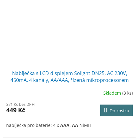
Nabíječka s LCD displejem Solight DN25, AC 230V,
450mA, 4 kanály, AA/AAA, řízená mikroprocesorem
Skladem
(3 ks)
Průměrné
hodnocení
371 Kč bez DPH
produktu
449 Kč
Do košíku
je
2,0
z
nabíječka pro baterie: 4 x
AAA
,
AA
NiMH
5
hvězdiček.