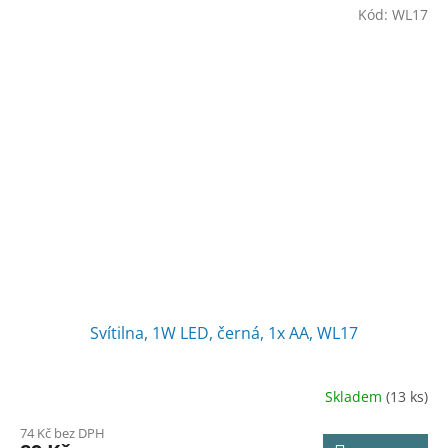
Kód:
WL17
Svítilna, 1W LED, černá, 1x AA, WL17
Skladem
(13 ks)
Průměrné
hodnocení
74 Kč bez DPH
produktu