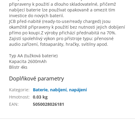
připraveny k použití a dlouho skladovatelné, přičemž
nabíjecí baterie lze používat opakovaně a omezit tím
investice do nových baterií.
JCB před-nabité (ready-to-use/ready charged) jsou
okamžitě připraveny k použití bez nutnosti jejich dobíjení
přímo po koupi.Z výroby přichází přednabitá na 70%.
Zajistí spolehlivý výkon pro přístroje typu: přenosné
audio zařízení, fotoaparáty, hračky, svítilny apod.
Typ AA (tužková baterie)
Kapacita 2600mAh
Blistr 4ks
Doplňkové parametry
Kategorie
:
Baterie, nabíjení, napájení
Hmotnost
:
0.03 kg
EAN
:
5050028026181
Z
á
p