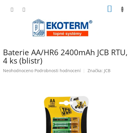
Přejít
NÁKUP
na
obsah
KOŠÍK
Baterie AA/HR6 2400mAh JCB RTU,
4 ks (blistr)
Průměrné
Neohodnoceno
Podrobnosti hodnocení
Značka:
JCB
hodnocení
produktu
je
0,0
z
5
hvězdiček.