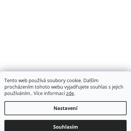
Tento web používá soubory cookie. Dalším
Montáž podlahového topení - EKOTERM s.r.o.
EKOHEAT.cz
procházením tohoto webu vyjadřujete souhlas s jejich
používáním.. Více informací
zde
.
Nastavení
Vytvořil Shoptet
Dárek k objednávce nad 2000Kč. Doprava ZDARMA při nákupu
Souhlasím
Copyright 2026
ekotermpraha.cz
. Všechna práva vyhrazena.
nad 3000Kč.