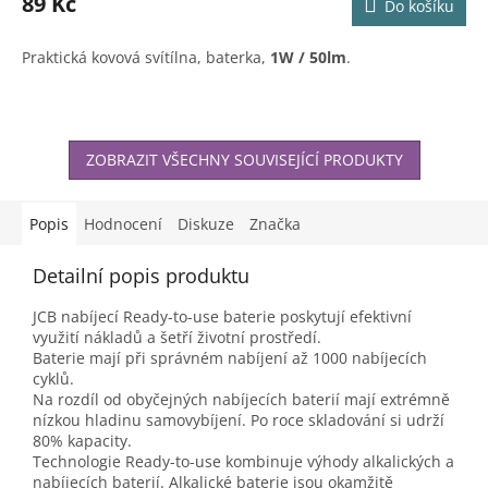
89 Kč
Do košíku
je
5,0
z
Praktická kovová svítílna, baterka,
1W / 50lm
.
5
hvězdiček.
ZOBRAZIT VŠECHNY SOUVISEJÍCÍ PRODUKTY
Popis
Hodnocení
Diskuze
Značka
Detailní popis produktu
JCB nabíjecí Ready-to-use baterie poskytují efektivní
využití nákladů a šetří životní prostředí.
Baterie mají při správném nabíjení až 1000 nabíjecích
cyklů.
Na rozdíl od obyčejných nabíjecích baterií mají extrémně
nízkou hladinu samovybíjení. Po roce skladování si udrží
80% kapacity.
Technologie Ready-to-use kombinuje výhody alkalických a
nabíjecích baterií. Alkalické baterie jsou okamžitě