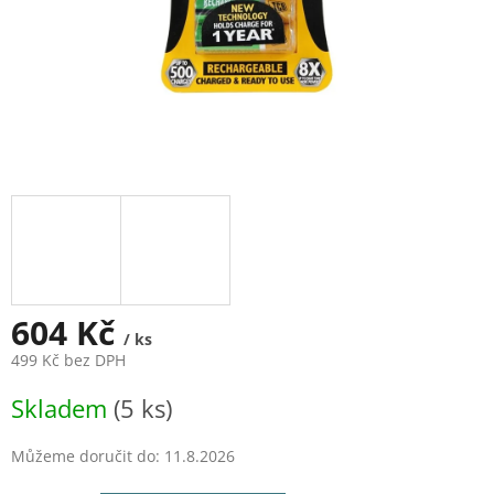
604 Kč
/ ks
499 Kč bez DPH
Měrná
Skladem
(5 ks)
cena:
Můžeme doručit do:
11.8.2026