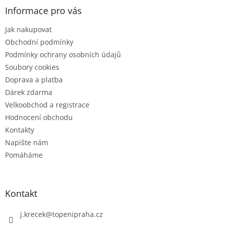
a
Informace pro vás
t
Jak nakupovat
í
Obchodní podmínky
Podmínky ochrany osobních údajů
Soubory cookies
Doprava a platba
Dárek zdarma
Velkoobchod a registrace
Hodnocení obchodu
Kontakty
Napište nám
Pomáháme
Kontakt
j.krecek
@
topenipraha.cz