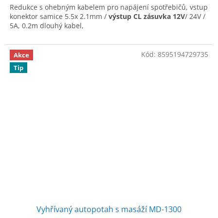
Redukce s ohebným kabelem pro napájení spotřebičů, vstup
konektor samice 5.5x 2.1mm /
výstup CL zásuvka 12V
/ 24V /
5A, 0.2m dlouhý kabel,
Kód:
8595194729735
Akce
Tip
Vyhřívaný autopotah s masáží MD-1300