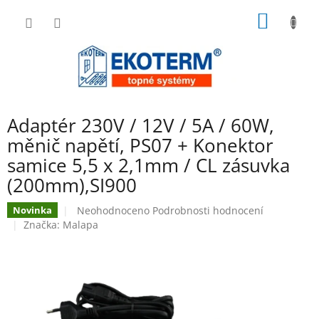
Přejít
NÁKUP
na
obsah
KOŠÍK
Adaptér 230V / 12V / 5A / 60W,
měnič napětí, PS07 + Konektor
samice 5,5 x 2,1mm / CL zásuvka
(200mm),SI900
Průměrné
Neohodnoceno
Podrobnosti hodnocení
Novinka
hodnocení
Značka:
Malapa
produktu
je
0,0
z
5
hvězdiček.