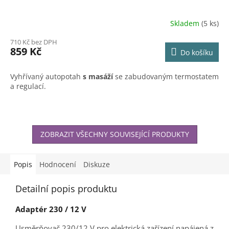
Skladem
(5 ks)
710 Kč bez DPH
859 Kč
Do košíku
Vyhřívaný autopotah
s masáží
se zabudovaným termostatem
a regulací.
ZOBRAZIT VŠECHNY SOUVISEJÍCÍ PRODUKTY
Popis
Hodnocení
Diskuze
Detailní popis produktu
Adaptér 230 / 12 V
Usměrňovač 230/12 V pro elektrická zařízení napájená z