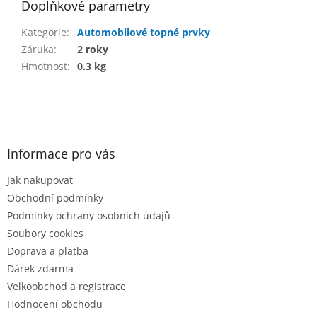
Doplňkové parametry
Kategorie
:
Automobilové topné prvky
Záruka
:
2 roky
Hmotnost
:
0.3 kg
Z
á
p
a
Informace pro vás
t
Jak nakupovat
í
Obchodní podmínky
Podmínky ochrany osobních údajů
Soubory cookies
Doprava a platba
Dárek zdarma
Velkoobchod a registrace
Hodnocení obchodu