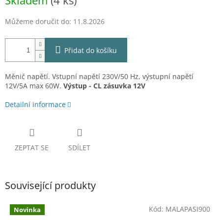
Skladem
(4 ks)
cena:
Můžeme doručit do:
11.8.2026
Přidat do košíku
Měnič napětí. Vstupní napětí 230V/50 Hz, výstupní napětí
12V/5A max 60W.
Výstup - CL zásuvka 12V
Detailní informace
ZEPTAT SE
SDÍLET
Související produkty
Kód:
MALAPASI900
Novinka