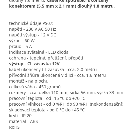
dlouhý 1,6 metru,
kabel ke spotřebiči ukončený
konektorem (5,5 mm x 2,1 mm) dlouhý 1,8 metru.
technické údaje PS07:
napětí - 230 V AC 50 Hz
napětí výstup - 12 V DC
výkon - 60 W
proud - 5 A
indikace světelná - LED dioda
ochrana - tepelná, přetížení, přepětí
výstup - CL zásuvka 12V
kabel ukončený CL zásuvka - cca. 2,0 metru
přívodní šňůra ukončená vidlicí - cca. 1,6 metru
montáž - na plochu
celková váha - 450 gramů
rozměry - cca. délka 110 mm, šířka 56 mm, výška 33 mm
pracovní teplota - od -15 °C do +70 °C
pracovní vlhkost - od 0 %RH do 90 %RH (nekondenzační)
skladovací teplota - od 0 °C do +45 °C
krytí - IP 20
materiál - ABS
RoHS