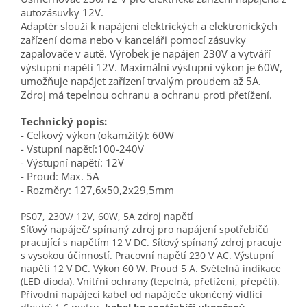
autozásuvky 12V.
Adaptér slouží k napájení elektrických a elektronických
zařízení doma nebo v kanceláři pomocí zásuvky
zapalovače v autě. Výrobek je napájen 230V a vytváří
výstupní napětí 12V. Maximální výstupní výkon je 60W,
umožňuje napájet zařízení trvalým proudem až 5A.
Zdroj má tepelnou ochranu a ochranu proti přetížení.
Technický popis:
- Celkový výkon (okamžitý): 60W
- Vstupní napětí:100-240V
- Výstupní napětí: 12V
- Proud: Max. 5A
- Rozměry: 127,6x50,2x29,5mm
PS07, 230V/ 12V, 60W, 5A zdroj napětí
Síťový napáječ/ spínaný zdroj pro napájení spotřebičů
pracující s napětím 12 V DC. Síťový spínaný zdroj pracuje
s vysokou účinností. Pracovní napětí 230 V AC. Výstupní
napětí 12 V DC. Výkon 60 W. Proud 5 A. Světelná indikace
(LED dioda). Vnitřní ochrany (tepelná, přetížení, přepětí).
Přívodní napájecí kabel od napáječe ukončený vidlicí