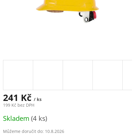
241 Kč
/ ks
199 Kč bez DPH
Měrná
Skladem
(4 ks)
cena:
Můžeme doručit do:
10.8.2026