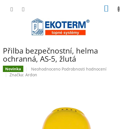
Přejít
NÁKUP
na
obsah
KOŠÍK
Přilba bezpečnostní, helma
ochranná, AS-5, žlutá
Průměrné
Neohodnoceno
Podrobnosti hodnocení
Novinka
hodnocení
Značka:
Ardon
produktu
je
0,0
z
5
hvězdiček.