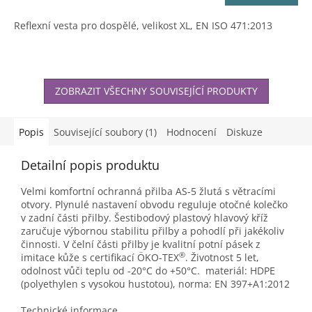
Reflexní vesta pro dospělé, velikost XL, EN ISO 471:2013
ZOBRAZIT VŠECHNY SOUVISEJÍCÍ PRODUKTY
Popis
Související soubory (1)
Hodnocení
Diskuze
Detailní popis produktu
Velmi komfortní ochranná přilba AS-5 žlutá s větracími
otvory. Plynulé nastavení obvodu reguluje otočné kolečko
v zadní části přilby. Šestibodový plastový hlavový kříž
zaručuje výbornou stabilitu přilby a pohodlí při jakékoliv
činnosti. V čelní části přilby je kvalitní potní pásek z
®
imitace kůže s certifikací ÖKO-TEX
. Životnost 5 let,
odolnost vůči teplu od -20°C do +50°C. materiál: HDPE
(polyethylen s vysokou hustotou), norma: EN 397+A1:2012
Technické informace