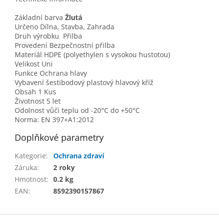
Základní barva
Žlutá
Určeno
Dílna, Stavba, Zahrada
Druh výrobku Přilba
Provedení Bezpečnostní přilba
Materiál HDPE (polyethylen s vysokou hustotou)
Velikost Uni
Funkce Ochrana hlavy
Vybavení šestibodový plastový hlavový kříž
Obsah 1 Kus
Životnost 5 let
Odolnost vůči teplu od -20°C do +50°C
Norma: EN 397+A1:2012
Doplňkové parametry
Kategorie
:
Ochrana zdraví
Záruka
:
2 roky
Hmotnost
:
0.2 kg
EAN
:
8592390157867
Z