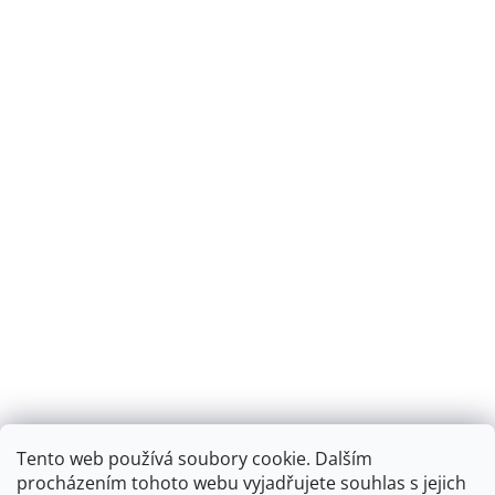
Tento web používá soubory cookie. Dalším
Montáž podlahového topení - EKOTERM s.r.o.
EKOHEAT.cz
procházením tohoto webu vyjadřujete souhlas s jejich