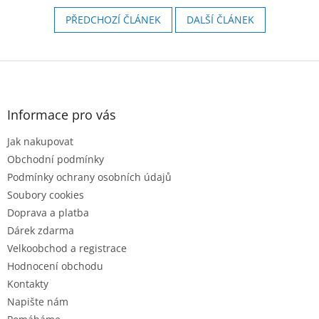
PŘEDCHOZÍ ČLÁNEK
DALŠÍ ČLÁNEK
Z
á
p
a
Informace pro vás
t
Jak nakupovat
í
Obchodní podmínky
Podmínky ochrany osobních údajů
Soubory cookies
Doprava a platba
Dárek zdarma
Velkoobchod a registrace
Hodnocení obchodu
Kontakty
Napište nám