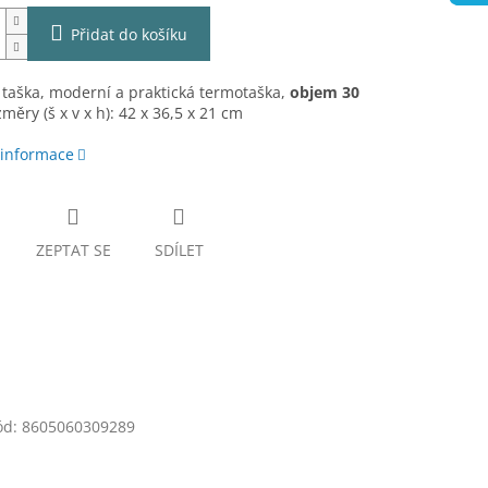
Přidat do košíku
 taška, moderní a praktická termotaška,
objem 30
změry (š x v x h): 42 x 36,5 x 21 cm
 informace
ZEPTAT SE
SDÍLET
ód:
8605060309289