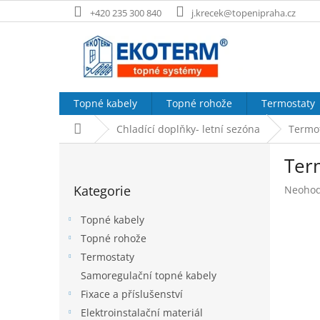
Přejít
+420 235 300 840
j.krecek@topenipraha.cz
na
obsah
Topné kabely
Topné rohože
Termostaty
Domů
Chladící doplňky- letní sezóna
Termot
P
Ter
o
Přeskočit
s
Kategorie
Průměr
Neoho
kategorie
t
hodnoc
r
produk
Topné kabely
a
je
Topné rohože
n
0,0
Termostaty
z
n
5
í
Samoregulační topné kabely
hvězdič
p
Fixace a příslušenství
a
Elektroinstalační materiál