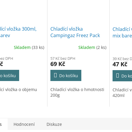
ící vložka 300ml,
Chladící vložka
Chladící
barev
Campingaz Freez Pack
mix bare
M5, 200g
Skladem
(33 ks)
Skladem
(2 ks)
bez DPH
57 Kč bez DPH
39 Kč bez 
č
69 Kč
47 Kč
o košíku
Do košíku
Do ko
ící vložka o objemu
Chladící vložka o hmotnosti
Chladící 
l
200g
420ml
s
Hodnocení
Diskuze