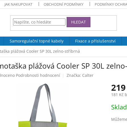
JAK NAKUPOVAT
OBCHODNÍ PODMÍNKY
PODMÍNKY OCHRA
HLEDAT
Samoregulační topné kabely
Fixace a příslušenství
aška plážová Cooler SP 30L zelno-stříbrná
motaška plážová Cooler SP 30L zelno-
né
dnoceno
Podrobnosti hodnocení
Značka:
Calter
ení
219
tu
181 Kč 
Měrná
Skla
cena:
ek.
Můžeme 