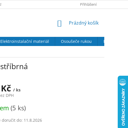
NY OSOBNÍCH ÚDAJŮ
SOUBORY COOKIES
Přihlášení
DOPRAVA A PLATBA
NÁKUPNÍ
Prázdný košík
KOŠÍK
Elektroinstalační materiál
Osoušeče rukou
Elektrické kr
stříbrná
 Kč
/ ks
bez DPH
dem
(5 ks)
doručit do:
11.8.2026