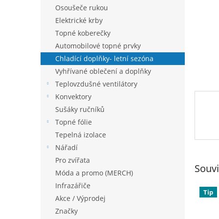
n
Osoušeče rukou
e
Elektrické krby
l
Topné koberečky
Automobilové topné prvky
Chladící doplňky- letní sezóna
Vyhřívané oblečení a doplňky
Teplovzdušné ventilátory
Konvektory
Sušáky ručníků
Topné fólie
Tepelná izolace
Nářadí
Pro zvířata
Souvi
Móda a promo (MERCH)
Infrazářiče
Tip
Akce / Výprodej
Značky