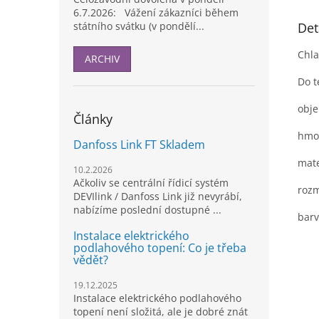
6.7.2026: Vážení zákazníci během
Det
státního svátku (v pondělí...
Chla
ARCHIV
Do t
obje
Články
hmot
Danfoss Link FT Skladem
mate
10.2.2026
Ačkoliv se centrální řídicí systém
rozm
DEVIlink / Danfoss Link již nevyrábí,
nabízíme poslední dostupné ...
barv
Instalace elektrického
podlahového topení: Co je třeba
vědět?
19.12.2025
Instalace elektrického podlahového
topení není složitá, ale je dobré znát