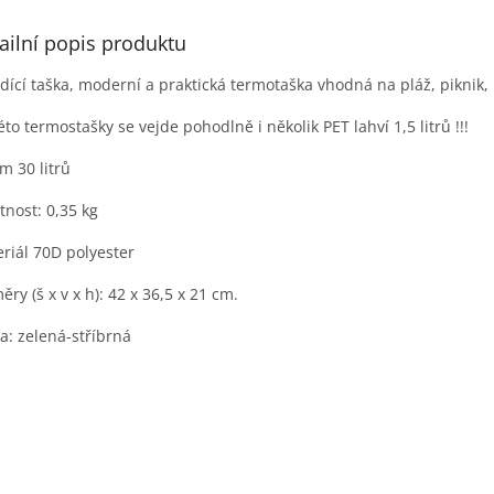
ailní popis produktu
dící taška, moderní a praktická termotaška vhodná na pláž, piknik, 
éto termostašky se vejde pohodlně i několik PET lahví 1,5 litrů !!!
m 30 litrů
nost: 0,35 kg
riál 70D polyester
ěry (š x v x h): 42 x 36,5 x 21 cm.
a: zelená-stříbrná