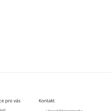
ce pro vás
Kontakt
ovat
j.krecek
@
topenipraha.