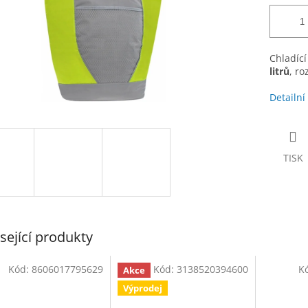
Chladící
litrů
, ro
Detailní
TISK
sející produkty
Kód:
8606017795629
Kód:
3138520394600
K
Akce
Výprodej