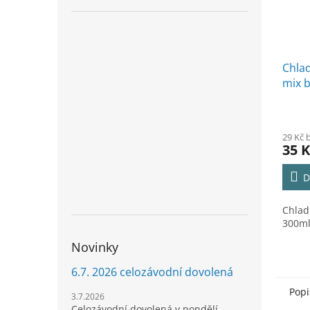
Chlad
mix 
29 Kč 
35 K
D
Chlad
300m
Novinky
6.7. 2026 celozávodní dovolená
Popi
3.7.2026
Celozávodní dovolená v pondělí