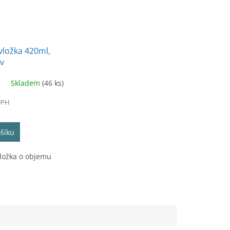
 vložka 420ml,
v
Skladem
(46 ks)
DPH
šíku
vložka o objemu