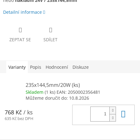
nebo
nákladní 24V / 235x144,5mm
Detailní informace
ZEPTAT SE
SDÍLET
Varianty
Popis
Hodnocení
Diskuze
235x144,5mm/20W (ks)
Skladem
(1 ks)
EAN:
2050002356481
Můžeme doručit do:
10.8.2026
Do 
768 Kč
/ ks
635 Kč bez DPH