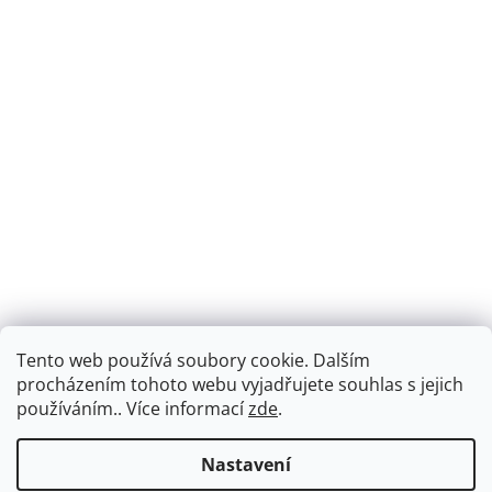
Tento web používá soubory cookie. Dalším
Montáž podlahového topení - EKOTERM s.r.o.
EKOHEAT.cz
procházením tohoto webu vyjadřujete souhlas s jejich
používáním.. Více informací
zde
.
Nastavení
Vytvořil Shoptet