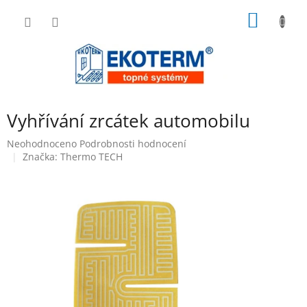
Přejít
NÁKUP
na
obsah
KOŠÍK
Vyhřívání zrcátek automobilu
Průměrné
Neohodnoceno
Podrobnosti hodnocení
hodnocení
Značka:
Thermo TECH
produktu
je
0,0
z
5
hvězdiček.