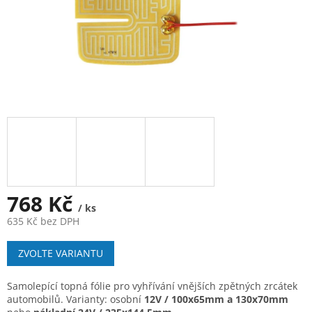
768 Kč
/ ks
635 Kč bez DPH
Měrná
ZVOLTE VARIANTU
cena:
Samolepící topná fólie pro vyhřívání vnějších zpětných zrcátek
automobilů. Varianty: osobní
12V / 100x65mm a 130x70mm