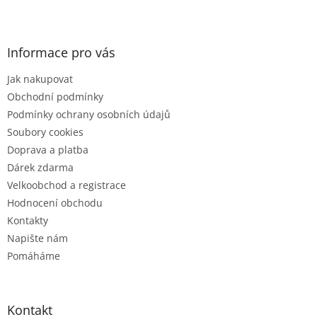
Z
á
p
a
Informace pro vás
t
Jak nakupovat
í
Obchodní podmínky
Podmínky ochrany osobních údajů
Soubory cookies
Doprava a platba
Dárek zdarma
Velkoobchod a registrace
Hodnocení obchodu
Kontakty
Napište nám
Pomáháme
Kontakt