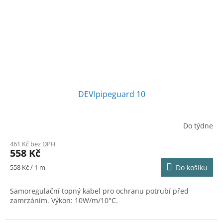
DEVIpipeguard 10
Do týdne
461 Kč bez DPH
558 Kč
Měrná
558 Kč / 1 m
Do košíku
cena:
Samoregulační topný kabel pro ochranu potrubí před
zamrzáním. Výkon: 10W/m/10°C.