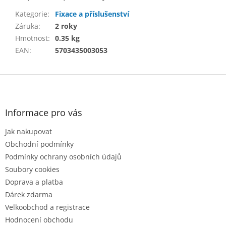
Kategorie
:
Fixace a příslušenství
Záruka
:
2 roky
Hmotnost
:
0.35 kg
EAN
:
5703435003053
Z
á
p
a
Informace pro vás
t
Jak nakupovat
í
Obchodní podmínky
Podmínky ochrany osobních údajů
Soubory cookies
Doprava a platba
Dárek zdarma
Velkoobchod a registrace
Hodnocení obchodu