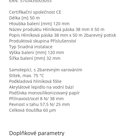
EAN: 5703435003053
Certifikační společnost CE
Délka [m] 50 m
Hloubka balení [mm] 120 mm
Název produktu Hliníková páska 38 mm X 50 m
Popis Hliníková páska 38 mm x 50 m 2barevný potisk
Produktová skupina Příslušenství
Typ Snadná instalace
Výška balení [mm] 120 mm
Šířka balení [mm] 32 mm
Samolepící, s 2barevným varováním
štítek, max. 75 °C
Podkladová hliníková fólie
Akrylátové lepidlo na vodní bázi
Podšívka monosilikonizovaný papír
Přilnavost/ocel 8 N/ 38 mm
Pevnost v tahu 57,5 N/ 25 mm
Celková tloušťka 60 μm
Doplňkové parametry