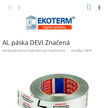
Přejít
NÁKUP
na
obsah
KOŠÍK
AL páska DEVI Značená
Průměrné
Neohodnoceno
Podrobnosti hodnocení
Značka:
DEVI
hodnocení
produktu
je
0,0
z
5
hvězdiček.