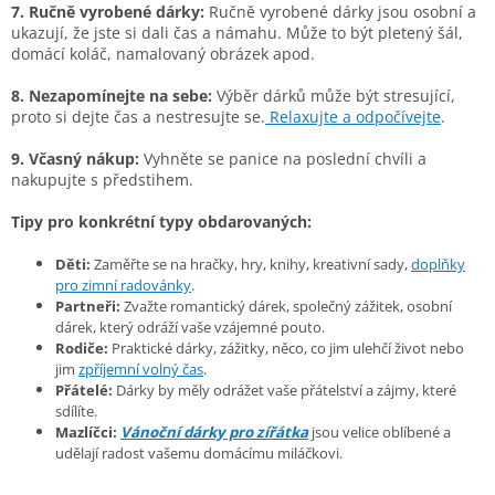
7. Ručně vyrobené dárky:
Ručně vyrobené dárky jsou osobní a
ukazují, že jste si dali čas a námahu. Může to být pletený šál,
domácí koláč, namalovaný obrázek apod.
8. Nezapomínejte na sebe:
Výběr dárků může být stresující,
proto si dejte čas a nestresujte se.
Relaxujte a odpočívejte
.
9. Včasný nákup:
Vyhněte se panice na poslední chvíli a
nakupujte s předstihem.
Tipy pro konkrétní typy obdarovaných:
Děti:
Zaměřte se na hračky, hry, knihy, kreativní sady,
doplňky
pro zimní radovánky
.
Partneři:
Zvažte romantický dárek, společný zážitek, osobní
dárek, který odráží vaše vzájemné pouto.
Rodiče:
Praktické dárky, zážitky, něco, co jim ulehčí život nebo
jim
zpříjemní volný čas
.
Přátelé:
Dárky by měly odrážet vaše přátelství a zájmy, které
sdílíte.
Mazlíčci:
Vánoční dárky pro zířátka
jsou velice oblíbené a
udělají radost vašemu domácímu miláčkovi.