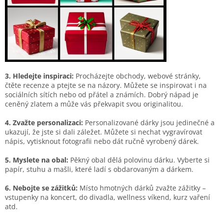
3. Hledejte inspiraci:
Procházejte obchody, webové stránky,
čtěte recenze a ptejte se na názory. Můžete se inspirovat i na
sociálních sítích nebo od přátel a známích. Dobrý nápad je
ceněný zlatem a může vás překvapit svou originalitou.
4. Zvažte personalizaci:
Personalizované dárky jsou jedinečné a
ukazují, že jste si dali záležet. Můžete si nechat vygravírovat
nápis, vytisknout fotografii nebo dát ručně vyrobený dárek.
5. Myslete na obal:
Pěkný obal dělá polovinu dárku. Vyberte si
papír, stuhu a mašli, které ladí s obdarovaným a dárkem.
6. Nebojte se zážitků:
Místo hmotných dárků zvažte zážitky –
vstupenky na koncert, do divadla, wellness víkend, kurz vaření
atd.