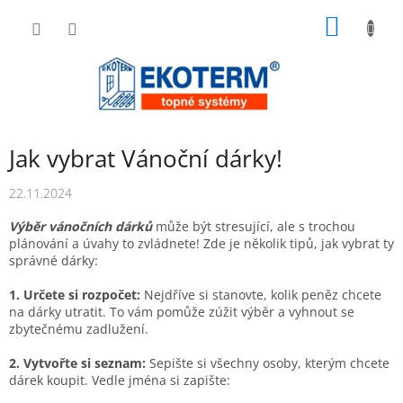
Přejít
NÁKUP
na
obsah
KOŠÍK
Jak vybrat Vánoční dárky!
22.11.2024
Výběr vánočních dárků
může být stresující, ale s trochou
plánování a úvahy to zvládnete! Zde je několik tipů, jak vybrat ty
správné dárky:
1. Určete si rozpočet:
Nejdříve si stanovte, kolik peněz chcete
na dárky utratit. To vám pomůže zúžit výběr a vyhnout se
zbytečnému zadlužení.
2. Vytvořte si seznam:
Sepište si všechny osoby, kterým chcete
dárek koupit. Vedle jména si zapište: