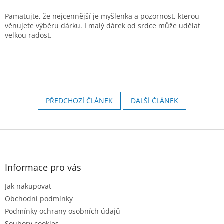
Pamatujte, že nejcennější je myšlenka a pozornost, kterou
věnujete výběru dárku. I malý dárek od srdce může udělat
velkou radost.
PŘEDCHOZÍ ČLÁNEK
DALŠÍ ČLÁNEK
Z
á
p
a
Informace pro vás
t
Jak nakupovat
í
Obchodní podmínky
Podmínky ochrany osobních údajů
Soubory cookies