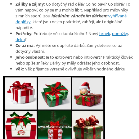
Záliby a zájmy:
Co dotyčný rád dělá? Co ho baví? Co sbírá? To
vám napoví, co by se mu mohlo líbit. Například pro milovníky
zimních sporů jsou
ideálním vánočním dárkem
vyhřívané
doplňky
, které jsou nejen praktické, zahřejí, ale i originálně
nápadité.
Potřeby:
Potřebuje něco konkrétního? Nový
hrnek
,
ponožky
,
deku
?
Co už má:
Vyhněte se duplicitě dárků. Zamyslete se, co už
dotyčný vlastní.
Jeho osobnost:
Je to extrovert nebo introvert? Praktický člověk
nebo spíše snílek? Dárky by měly odrážet jeho osobnost.
Věk:
Věk příjemce výrazně ovlivňuje výběr vhodného dárku.