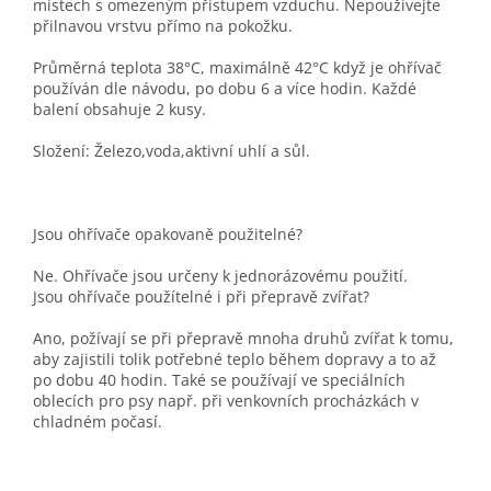
místech s omezeným přístupem vzduchu. Nepoužívejte
přilnavou vrstvu přímo na pokožku.
Průměrná teplota 38°C, maximálně 42°C když je ohřívač
používán dle návodu, po dobu 6 a více hodin. Každé
balení obsahuje 2 kusy.
Složení: Železo,voda,aktivní uhlí a sůl.
Jsou ohřívače opakovaně použitelné?
Ne. Ohřívače jsou určeny k jednorázovému použití.
Jsou ohřívače použítelné i při přepravě zvířat?
Ano, požívají se při přepravě mnoha druhů zvířat k tomu,
aby zajistili tolik potřebné teplo během dopravy a to až
po dobu 40 hodin. Také se používají ve speciálních
oblecích pro psy např. při venkovních procházkách v
chladném počasí.