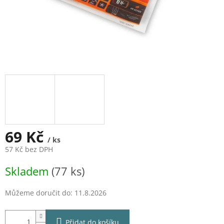
69 Kč
/ ks
57 Kč bez DPH
Měrná
Skladem
(77 ks)
cena:
Můžeme doručit do:
11.8.2026
Přidat do košíku