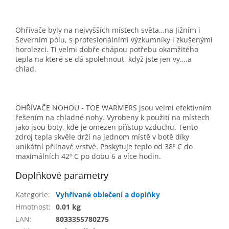
Ohřívače byly na nejvyšších místech světa…na Jižním i
Severním pólu, s profesionálními výzkumníky i zkušenými
horolezci. Ti velmi dobře chápou potřebu okamžitého
tepla na které se dá spolehnout, když jste jen vy….a
chlad.
OHŘÍVAČE NOHOU - TOE WARMERS jsou velmi efektivním
řešením na chladné nohy. Vyrobeny k použití na místech
jako jsou boty, kde je omezen přístup vzduchu. Tento
zdroj tepla skvěle drží na jednom místě v botě díky
unikátní přilnavé vrstvě. Poskytuje teplo od 38º C do
maximálních 42º C po dobu 6 a více hodin.
Doplňkové parametry
Kategorie
:
Vyhřívané oblečení a doplňky
Hmotnost
:
0.01 kg
EAN
:
8033355780275