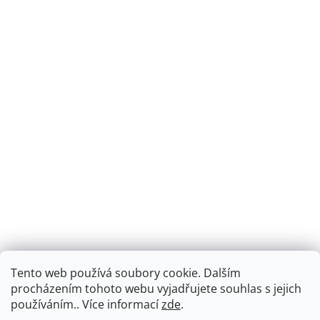
Tento web používá soubory cookie. Dalším
Montáž podlahového topení - EKOTERM s.r.o.
EKOHEAT.cz
procházením tohoto webu vyjadřujete souhlas s jejich
používáním.. Více informací
zde
.