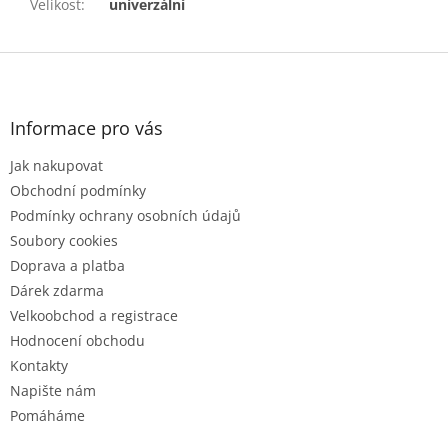
Velikost
:
univerzální
Z
á
p
a
Informace pro vás
t
Jak nakupovat
í
Obchodní podmínky
Podmínky ochrany osobních údajů
Soubory cookies
Doprava a platba
Dárek zdarma
Velkoobchod a registrace
Hodnocení obchodu
Kontakty
Napište nám
Pomáháme