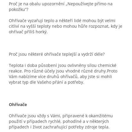
Proč je na obalu upozornění „Nepoužívejte přímo na
pokožku“?
Ohřívače vyzařují teplo a někteří lidé mohou být velmi
citliví na vyšší teploty nebo mohou hůře rozpoznat, kdy je
ohřívač příliš horký.
Proč jsou některé ohřívače teplejší a vydrží déle?
Teplota i doba působení jsou ovlivněny sílou chemické
reakce. Pro různé účely jsou vhodné různé druhy.Proto
Vám nabízíme více druhů ohřívačů, aby jste si mohli
vybrat typ dle Vašeho přání a potřeby.
Ohřívače
Ohřívače jsou vždy s Vámi, připravené k okamžitému
použití v případech rychlé, pohodlné a v některých
případech i život zachraňující potřeby zdroje tepla.