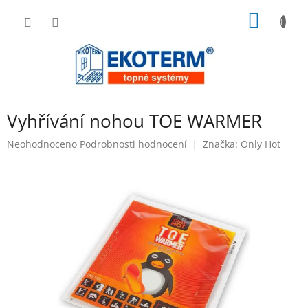
Přejít
NÁKUP
na
obsah
KOŠÍK
Vyhřívání nohou TOE WARMER
Průměrné
Neohodnoceno
Podrobnosti hodnocení
Značka:
Only Hot
hodnocení
produktu
je
0,0
z
5
hvězdiček.