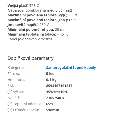
Vnější plášť:
TPE-O
Napáječe:
poniklovaná měď 0,56 mm2
Maximální povolená teplota (vyp.):
65 °C
Maximální povolená teplota (zap.):
65 °C
Jmenovité napětí:
230 V
Minimální poloměr ohybu:
25 mm
Minimální teplota instalace:
– 45 °C
Kabel je dodáván v metráži.
Doplňkové parametry
Kategorie
:
Samoregulační topné kabely
Záruka
:
5 let
Hmotnost
:
0.1 kg
EAN
:
8594167161817
?
Výkon
:
15W/m/10°C
Napětí
:
230V/50Hz
?
Teplotní odolnost
:
65°C
?
Průměr kabelu
:
5x8mm