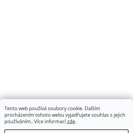
Tento web používá soubory cookie. Dalším
Montáž podlahového topení - EKOTERM s.r.o.
EKOHEAT.cz
procházením tohoto webu vyjadřujete souhlas s jejich
používáním.. Více informací
zde
.