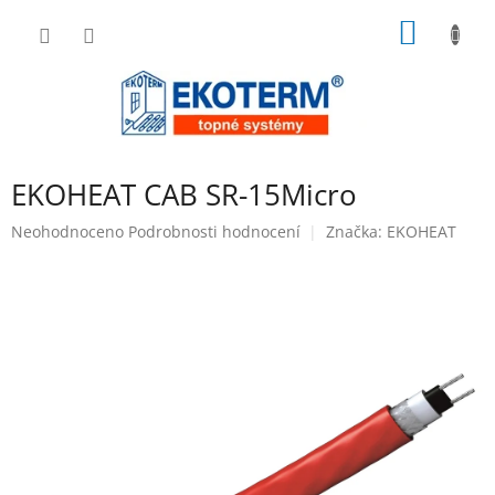
Přejít
NÁKUP
na
obsah
KOŠÍK
EKOHEAT CAB SR-15Micro
Průměrné
Neohodnoceno
Podrobnosti hodnocení
Značka:
EKOHEAT
hodnocení
produktu
je
0,0
z
5
hvězdiček.