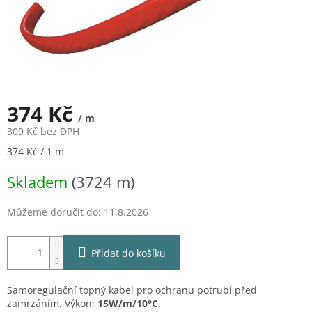
374 Kč
/ m
309 Kč bez DPH
Měrná
374 Kč / 1 m
cena:
Skladem
(3724 m)
Můžeme doručit do:
11.8.2026
Přidat do košíku
Samoregulační topný kabel pro ochranu potrubí před
zamrzáním. Výkon:
15W/m/10°C
.