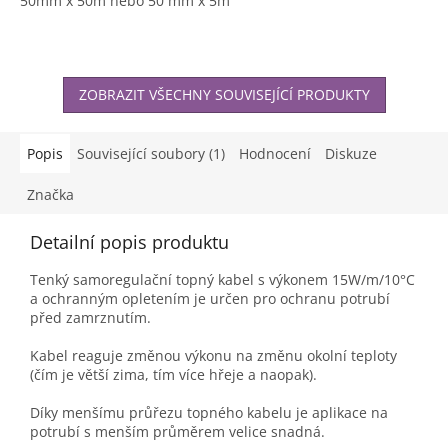
50mm x 50m nebo 50 mm x 5m
ZOBRAZIT VŠECHNY SOUVISEJÍCÍ PRODUKTY
Popis
Související soubory (1)
Hodnocení
Diskuze
Značka
Detailní popis produktu
Tenký samoregulační topný kabel s výkonem 15W/m/10°C
a ochranným opletením je určen pro ochranu potrubí
před zamrznutím.
Kabel reaguje změnou výkonu na změnu okolní teploty
(čím je větší zima, tím více hřeje a naopak).
Díky menšímu průřezu topného kabelu je aplikace na
potrubí s menším průměrem velice snadná.