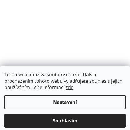
Tento web používá soubory cookie. Dalším
Montáž podlahového topení - EKOTERM s.r.o.
EKOHEAT.cz
procházením tohoto webu vyjadřujete souhlas s jejich
používáním.. Více informací
zde
.
Nastavení
Vytvořil Shoptet
Dárek k objednávce nad 2000Kč. Doprava ZDARMA při nákupu
Souhlasím
Copyright 2026
ekotermpraha.cz
. Všechna práva vyhrazena.
nad 3000Kč.