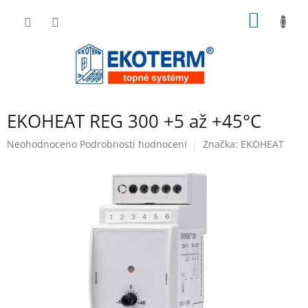
Přejít
NÁKUP
na
obsah
KOŠÍK
EKOHEAT REG 300 +5 až +45°C
Průměrné
Neohodnoceno
Podrobnosti hodnocení
Značka:
EKOHEAT
hodnocení
produktu
je
0,0
z
5
hvězdiček.