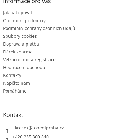
a
Informace pro vás
t
Jak nakupovat
í
Obchodní podmínky
Podmínky ochrany osobních údajů
Soubory cookies
Doprava a platba
Dárek zdarma
Velkoobchod a registrace
Hodnocení obchodu
Kontakty
Napište nám
Pomáháme
Kontakt
j.krecek
@
topenipraha.cz
+420 235 300 840