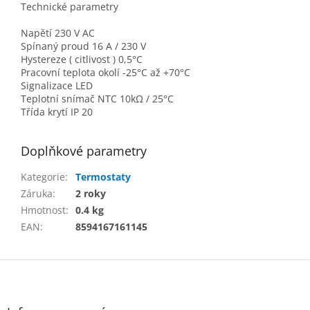
Technické parametry
Napětí 230 V AC
Spínaný proud 16 A / 230 V
Hystereze ( citlivost ) 0,5°C
Pracovní teplota okolí -25°C až +70°C
Signalizace LED
Teplotní snímač NTC 10kΩ / 25°C
Třída krytí IP 20
Doplňkové parametry
Kategorie
:
Termostaty
Záruka
:
2 roky
Hmotnost
:
0.4 kg
EAN
:
8594167161145
Z
á
p