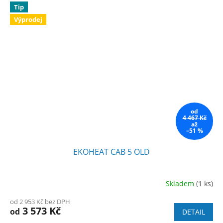
Tip
Výprodej
od
4 467 Kč
až
–51 %
EKOHEAT CAB 5 OLD
Skladem
(1 ks)
od 2 953 Kč bez DPH
3 573 Kč
od
DETAIL