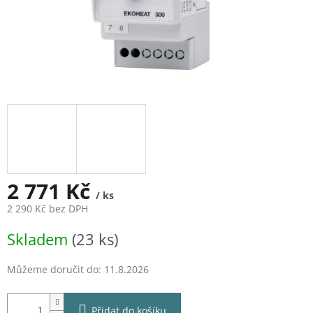
2 771 Kč
/ ks
2 290 Kč bez DPH
Měrná
Skladem
(23 ks)
cena:
Můžeme doručit do:
11.8.2026
Přidat do košíku