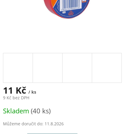
11 Kč
/ ks
9 Kč bez DPH
Měrná
Skladem
(40 ks)
cena:
Můžeme doručit do:
11.8.2026