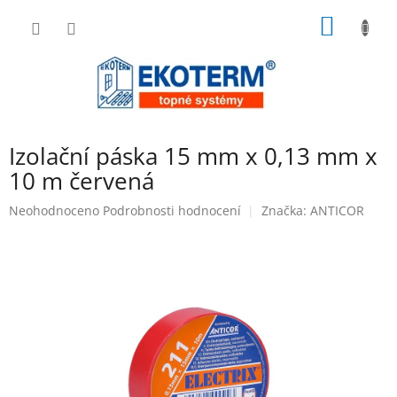
Přejít
NÁKUP
na
obsah
KOŠÍK
Izolační páska 15 mm x 0,13 mm x
10 m červená
Průměrné
Neohodnoceno
Podrobnosti hodnocení
Značka:
ANTICOR
hodnocení
produktu
je
0,0
z
5
hvězdiček.