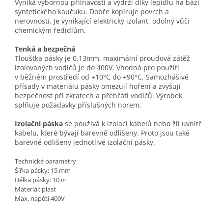
Vyniká výbornou přilnavostí a výdrží díky lepidlu na bázi
syntetického kaučuku. Dobře kopíruje povrch a
nerovnosti. Je vynikající elektrický izolant, odolný vůči
chemickým ředidlům.
Tenká a bezpečná
Tloušťka pásky je 0,13mm, maximální proudová zátěž
izolovaných vodičů je do 400V. Vhodná pro použití
v běžném prostředí od +10°C do +90°C. Samozhášivé
přísady v materiálu pásky omezují hoření a zvyšují
bezpečnost při zkratech a přehřátí vodičů. Výrobek
splňuje požadavky příslušných norem.
Izolační páska
se používá k izolaci kabelů nebo žil uvnitř
kabelu, které bývají barevně odlišeny. Proto jsou také
barevně odlišeny jednotlivé izolační pásky.
Technické parametry
Šířka pásky: 15 mm
Délka pásky: 10 m
Materiál: plast
Max. napětí 400V