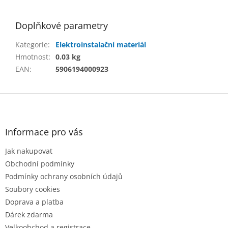
Doplňkové parametry
Kategorie
:
Elektroinstalační materiál
Hmotnost
:
0.03 kg
EAN
:
5906194000923
Z
á
p
a
Informace pro vás
t
Jak nakupovat
í
Obchodní podmínky
Podmínky ochrany osobních údajů
Soubory cookies
Doprava a platba
Dárek zdarma
Velkoobchod a registrace