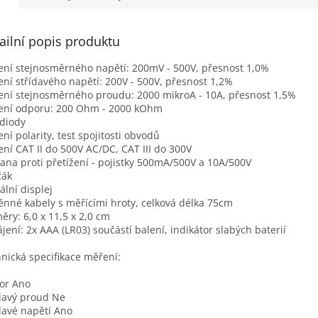
ailní popis produktu
ní stejnosměrného napětí: 200mV - 500V, přesnost 1,0%
ní střídavého napětí: 200V - 500V, přesnost 1,2%
ní stejnosměrného proudu: 2000 mikroA - 10A, přesnost 1,5%
ení odporu: 200 Ohm - 2000 kOhm
 diody
ní polarity, test spojitosti obvodů
ní CAT II do 500V AC/DC, CAT III do 300V
ana proti přetížení - pojistky 500mA/500V a 10A/500V
čák
tální displej
nné kabely s měřícími hroty, celková délka 75cm
ěry: 6,0 x 11,5 x 2,0 cm
jení: 2x AAA (LR03) součástí balení, indikátor slabých baterií
nická specifikace měření:
or Ano
davý proud Ne
davé napětí Ano