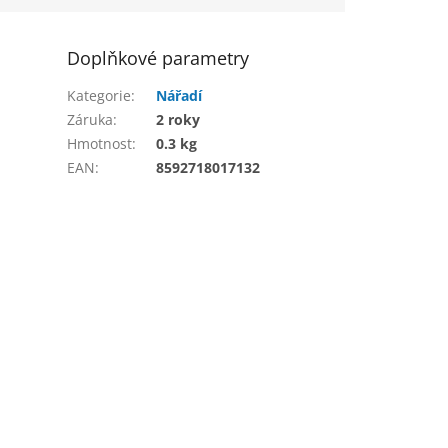
Doplňkové parametry
Kategorie
:
Nářadí
Záruka
:
2 roky
Hmotnost
:
0.3 kg
EAN
:
8592718017132