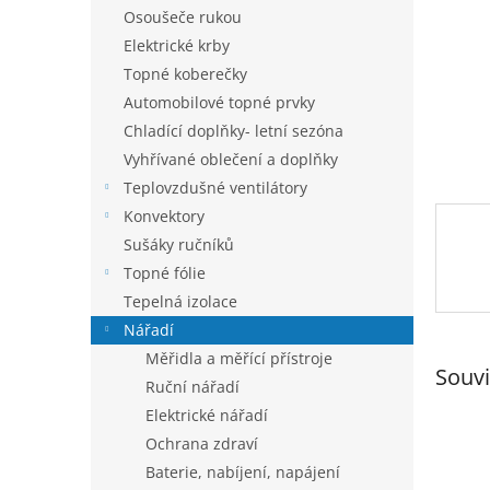
n
Osoušeče rukou
e
Elektrické krby
l
Topné koberečky
Automobilové topné prvky
Chladící doplňky- letní sezóna
Vyhřívané oblečení a doplňky
Teplovzdušné ventilátory
Konvektory
Sušáky ručníků
Topné fólie
Tepelná izolace
Nářadí
Měřidla a měřící přístroje
Souvi
Ruční nářadí
Elektrické nářadí
Ochrana zdraví
Baterie, nabíjení, napájení