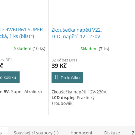
rie 9V/6LR61 SUPER
Zkoušečka napětí V22,
cká, 1 ks (blistr)
LCD, napětí: 12 - 230V
Skladem
(10 ks)
Skladem
(7 ks)
bez DPH
32 Kč bez DPH
č
39 Kč
o košíku
Do košíku
ie
9V
, Super Alkalická
Zkoušečka napětí 12V-230V.
LCD displej.
Praktický
šroubovák.
s
Související soubory (1)
Hodnocení
Diskuze
Z