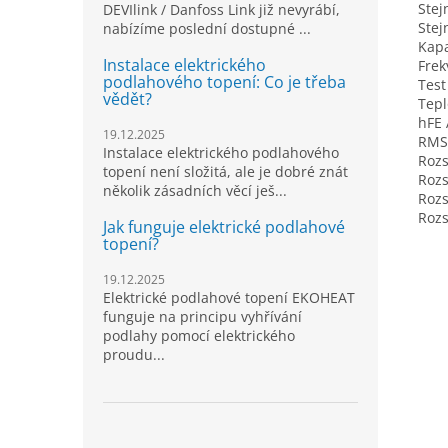
Stej
DEVIlink / Danfoss Link již nevyrábí,
Ste
nabízíme poslední dostupné ...
Kapa
Instalace elektrického
Frek
podlahového topení: Co je třeba
Test
vědět?
Tepl
hFE
19.12.2025
RMS
Instalace elektrického podlahového
Rozs
topení není složitá, ale je dobré znát
Rozs
několik zásadních věcí ješ...
Rozs
Roz
Jak funguje elektrické podlahové
topení?
19.12.2025
Elektrické podlahové topení EKOHEAT
funguje na principu vyhřívání
podlahy pomocí elektrického
proudu...