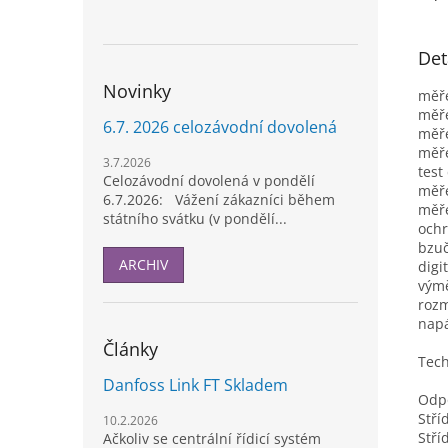
Det
Novinky
měře
měře
6.7. 2026 celozávodní dovolená
měře
měř
3.7.2026
test
Celozávodní dovolená v pondělí
měře
6.7.2026: Vážení zákazníci během
měře
státního svátku (v pondělí...
ochr
bzu
ARCHIV
digi
výmě
rozm
napá
Články
Tech
Danfoss Link FT Skladem
Odp
Stří
10.2.2026
Stří
Ačkoliv se centrální řídicí systém