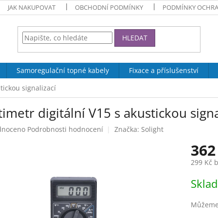
JAK NAKUPOVAT
OBCHODNÍ PODMÍNKY
PODMÍNKY OCHRA
HLEDAT
Samoregulační topné kabely
Fixace a příslušenství
tickou signalizací
imetr digitální V15 s akustickou signa
né
dnoceno
Podrobnosti hodnocení
Značka:
Solight
ení
362
tu
299 Kč 
Měrná
Skla
cena:
ek.
Můžeme 