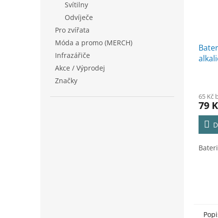
Svítilny
Odvíječe
Pro zvířata
Móda a promo (MERCH)
Bate
Infrazářiče
alkali
Akce / Výprodej
Značky
65 Kč 
79 K
D
Bater
Popi