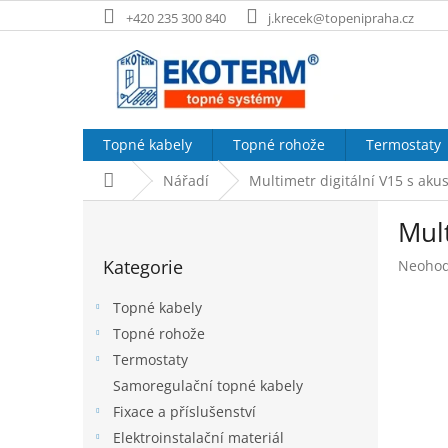
Přejít
+420 235 300 840
j.krecek@topenipraha.cz
na
obsah
Topné kabely
Topné rohože
Termostaty
Domů
Nářadí
Multimetr digitální V15 s akus
P
Mult
o
Přeskočit
s
Kategorie
Průměr
Neoho
kategorie
t
hodnoc
r
produk
Topné kabely
a
je
Topné rohože
n
0,0
Termostaty
z
n
5
í
Samoregulační topné kabely
hvězdič
p
Fixace a příslušenství
a
Elektroinstalační materiál