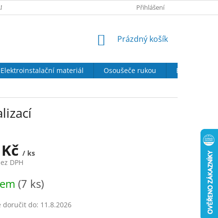
NY OSOBNÍCH ÚDAJŮ
SOUBORY COOKIES
Přihlášení
DOPRAVA A PLATBA
NÁKUPNÍ
Prázdný košík
KOŠÍK
Elektroinstalační materiál
Osoušeče rukou
Elektrické kr
lizací
 Kč
/ ks
bez DPH
dem
(7 ks)
doručit do:
11.8.2026