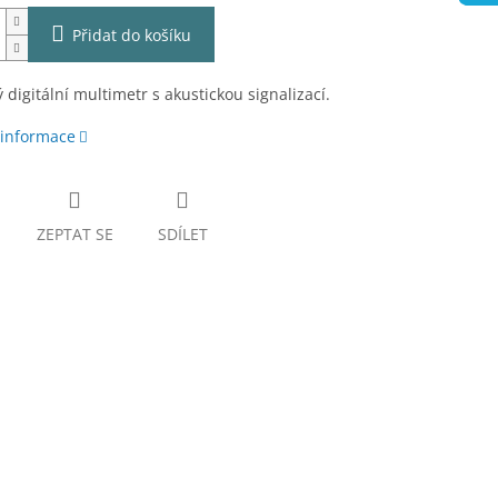
Přidat do košíku
ý digitální multimetr s akustickou signalizací.
 informace
ZEPTAT SE
SDÍLET