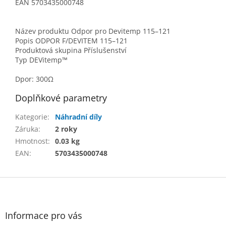
EAN 5703435000748
Název produktu Odpor pro Devitemp 115–121
Popis ODPOR F/DEVITEM 115–121
Produktová skupina Příslušenství
Typ DEVitemp™
Dpor: 300Ω
Doplňkové parametry
Kategorie
:
Náhradní díly
Záruka
:
2 roky
Hmotnost
:
0.03 kg
EAN
:
5703435000748
Z
á
p
a
Informace pro vás