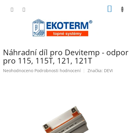
Přejít
NÁKUP
na
obsah
KOŠÍK
Náhradní díl pro Devitemp - odpor
pro 115, 115T, 121, 121T
Průměrné
Neohodnoceno
Podrobnosti hodnocení
Značka:
DEVI
hodnocení
produktu
je
0,0
z
5
hvězdiček.