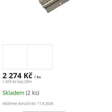
2 274 Kč
/ ks
1 879 Kč bez DPH
Měrná
Skladem
(2 ks)
cena:
Můžeme doručit do:
11.8.2026