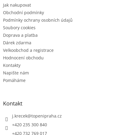
t
Jak nakupovat
í
Obchodní podmínky
Podmínky ochrany osobních údajů
Soubory cookies
Doprava a platba
Dárek zdarma
Velkoobchod a registrace
Hodnocení obchodu
Kontakty
Napište nám
Pomáháme
Kontakt
j.krecek
@
topenipraha.cz
+420 235 300 840
+420 732 769 017