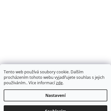
Tento web používá soubory cookie. Dalším
Montáž podlahového topení - EKOTERM s.r.o.
EKOHEAT.cz
procházením tohoto webu vyjadřujete souhlas s jejich
používáním.. Více informací
zde
.
Nastavení
Vytvořil Shoptet
Dárek k objednávce nad 2000Kč. Doprava ZDARMA při nákupu