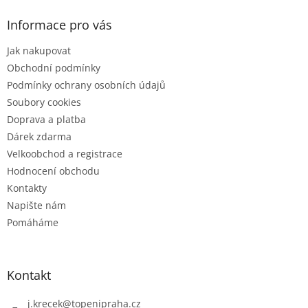
p
a
Informace pro vás
t
Jak nakupovat
í
Obchodní podmínky
Podmínky ochrany osobních údajů
Soubory cookies
Doprava a platba
Dárek zdarma
Velkoobchod a registrace
Hodnocení obchodu
Kontakty
Napište nám
Pomáháme
Kontakt
j.krecek
@
topenipraha.cz