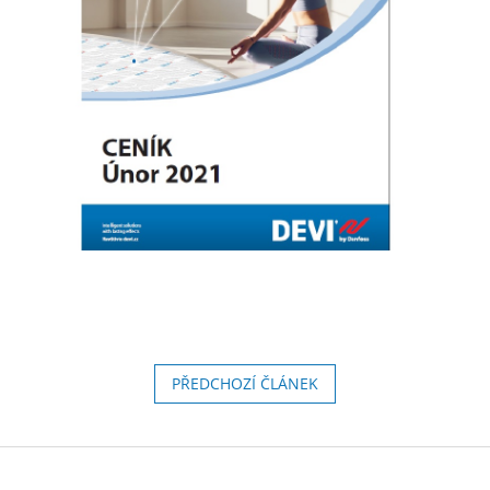
PŘEDCHOZÍ ČLÁNEK
Z
á