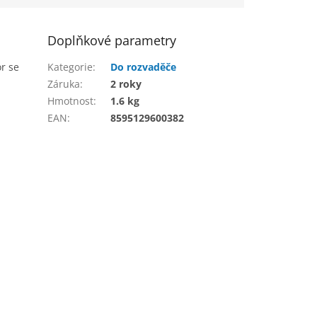
Doplňkové parametry
r se
Kategorie
:
Do rozvaděče
Záruka
:
2 roky
Hmotnost
:
1.6 kg
EAN
:
8595129600382