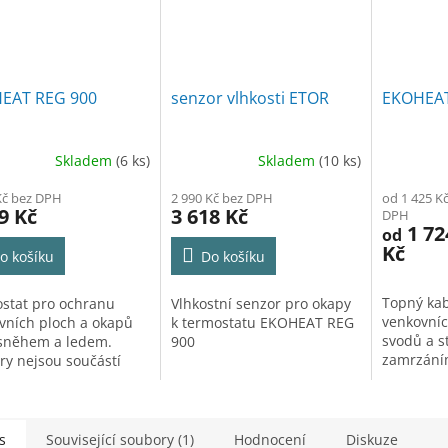
EAT REG 900
senzor vlhkosti ETOR
EKOHEAT
Skladem
(6 ks)
Skladem
(10 ks)
Kč bez DPH
2 990 Kč bez DPH
od 1 425 K
9 Kč
3 618 Kč
DPH
1 72
od
Kč
o košíku
Do košíku
Topný kab
stat pro ochranu
Vlhkostní senzor pro okapy
venkovníc
vních ploch a okapů
k termostatu EKOHEAT REG
svodů a s
sněhem a ledem.
900
zamrzání
ry nejsou součástí
tvorbou 
.
20W/m. O
s
Související soubory (1)
Hodnocení
Diskuze