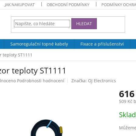
JAK NAKUPOVAT
OBCHODNÍ PODMÍNKY
PODMÍNKY OCHRA
HLEDAT
Samoregulační topné kabely
Fixace a příslušenství
r teploty ST1111
zor teploty ST1111
né
dnoceno
Podrobnosti hodnocení
Značka:
OJ Electronics
ení
616
tu
509 Kč 
Měrná
Skla
cena:
ek.
Můžeme 