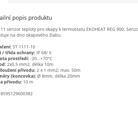
ailní popis produktu
11 senzor teploty pro okapy k termostatu EKOHEAT REG 900. Senzo
ťuje na dno okapového žlabu.
čení:
ST 1111-10
í / třída ochrany:
IP 68/ II
ota prostředí:
-20...+70°C
od:
2x0,5 mm2, délka 10m
loužení přívodu:
2 x 1 mm2; max. 50m
měry (koncovka):
Ø 8mm, délka 20mm
a přívodu:
10 m
:8595129600382