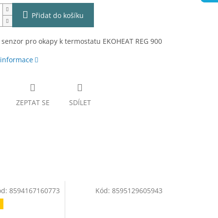
Přidat do košíku
í senzor pro okapy k termostatu EKOHEAT REG 900
 informace
ZEPTAT SE
SDÍLET
ód:
8594167160773
Kód:
8595129605943