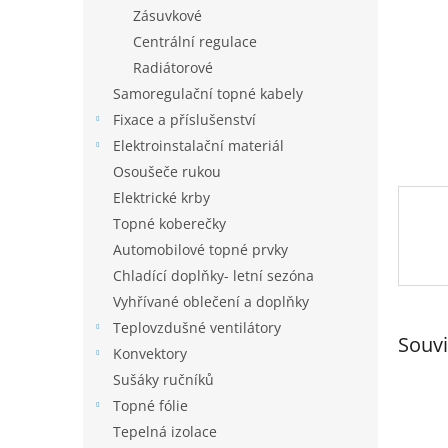
n
Zásuvkové
e
Centrální regulace
l
Radiátorové
Samoregulační topné kabely
Fixace a příslušenství
Elektroinstalační materiál
Osoušeče rukou
Elektrické krby
Topné koberečky
Automobilové topné prvky
Chladící doplňky- letní sezóna
Vyhřívané oblečení a doplňky
Teplovzdušné ventilátory
Souvi
Konvektory
Sušáky ručníků
Topné fólie
Tepelná izolace