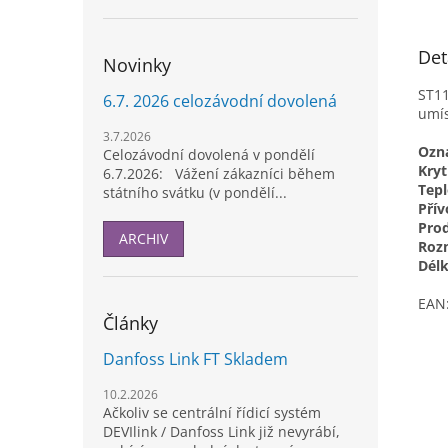
Det
Novinky
ST11
6.7. 2026 celozávodní dovolená
umís
3.7.2026
Ozna
Celozávodní dovolená v pondělí
Kryt
6.7.2026: Vážení zákazníci během
Tepl
státního svátku (v pondělí...
Přív
Prod
ARCHIV
Roz
Délk
EAN
Články
Danfoss Link FT Skladem
10.2.2026
Ačkoliv se centrální řídicí systém
DEVIlink / Danfoss Link již nevyrábí,