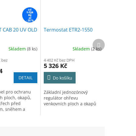
od
1 724
Kč
až
–30 %
 CAB 20 UV OLD
Termostat ETR2-1550
Další
produkt
Skladem
(8 ks)
Skladem
(2 ks)
č bez
4 402 Kč bez DPH
5 326 Kč
4
DETAIL
Do košíku
el pro ochranu
Základní jednozónový
h ploch, okapů,
regulátor ohřevu
třech před
venkovních ploch a okapů
m, sněhem a
rampouchů. Výkon
chrana UV.