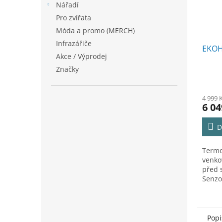
Nářadí
Pro zvířata
Móda a promo (MERCH)
Infrazářiče
EKOH
Akce / Výprodej
Značky
4 999 
6 04
D
Termo
venko
před 
Senzo
balení
Popi