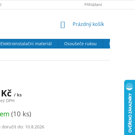
NY OSOBNÍCH ÚDAJŮ
SOUBORY COOKIES
Přihlášení
DOPRAVA A PLATBA
NÁKUPNÍ
Prázdný košík
KOŠÍK
Elektroinstalační materiál
Osoušeče rukou
Elektrické kr
 Kč
/ ks
bez DPH
dem
(10 ks)
doručit do:
10.8.2026