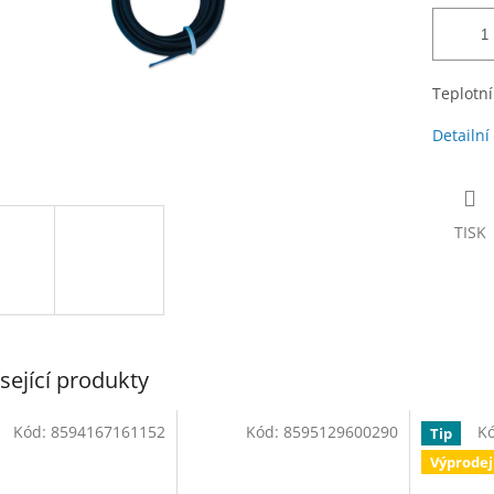
Teplotn
Detailní
TISK
sející produkty
Kód:
8594167161152
Kód:
8595129600290
K
Tip
Výprodej