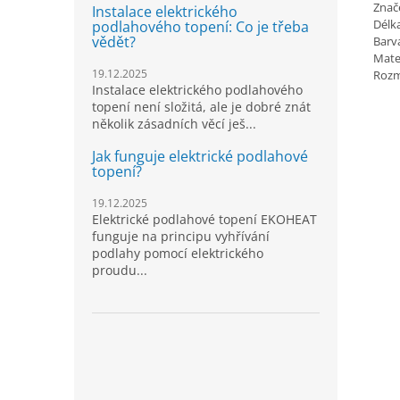
Znač
Instalace elektrického
Délk
podlahového topení: Co je třeba
vědět?
Barv
Mate
19.12.2025
Rozm
Instalace elektrického podlahového
topení není složitá, ale je dobré znát
několik zásadních věcí ješ...
Jak funguje elektrické podlahové
topení?
19.12.2025
Elektrické podlahové topení EKOHEAT
funguje na principu vyhřívání
podlahy pomocí elektrického
proudu...