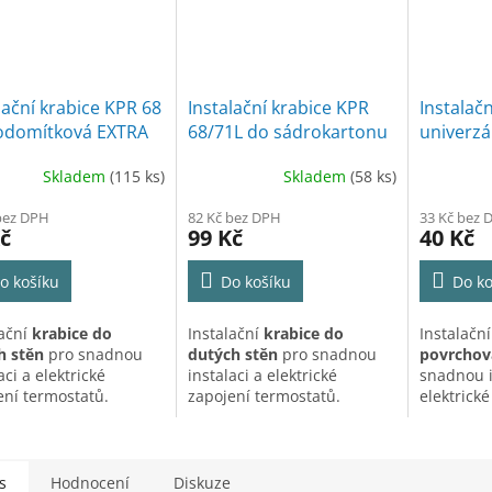
lační krabice KPR 68
Instalační krabice KPR
Instalačn
odomítková EXTRA
68/71L do sádrokartonu
univerzá
oká
EXTRA hluboká
lištová 
Skladem
(115 ks)
Skladem
(58 ks)
Průměrné
hodnocen
bez DPH
82 Kč bez DPH
33 Kč bez 
produktu
č
99 Kč
40 Kč
je
5,0
o košíku
Do košíku
Do ko
z
5
hvězdiček
lační
krabice do
Instalační
krabice do
Instalačn
h stěn
pro snadnou
dutých stěn
pro snadnou
povrchová
aci a elektrické
instalaci a elektrické
snadnou i
ení termostatů.
zapojení termostatů.
elektrické
termostat
s
Hodnocení
Diskuze