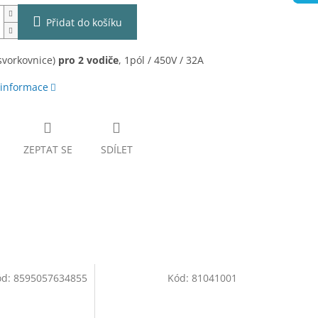
Přidat do košíku
svorkovnice)
pro 2 vodiče
, 1pól / 450V / 32A
 informace
ZEPTAT SE
SDÍLET
ód:
8595057634855
Kód:
81041001