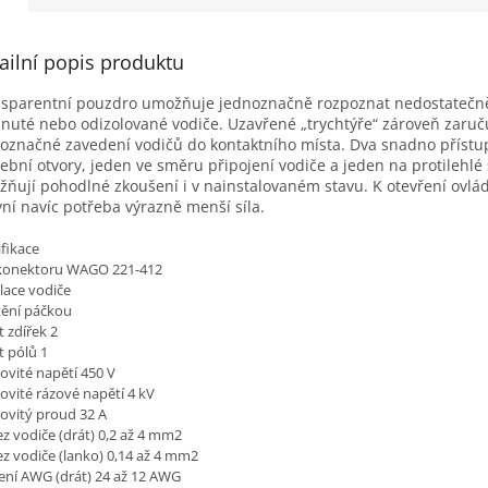
ailní popis produktu
sparentní pouzdro umožňuje jednoznačně rozpoznat nedostatečn
nuté nebo odizolované vodiče. Uzavřené „trychtýře“ zároveň zaruč
označné zavedení vodičů do kontaktního místa. Dva snadno příst
ební otvory, jeden ve směru připojení vodiče a jeden na protilehlé 
ňují pohodlné zkoušení i v nainstalovaném stavu. K otevření ovlá
yní navíc potřeba výrazně menší síla.
fikace
konektoru
WAGO 221-412
lace vodiče
tění páčkou
 zdířek 2
t pólů 1
ovité napětí 450 V
ovité rázové napětí 4 kV
ovitý proud 32 A
z vodiče (drát) 0,2 až 4 mm2
ez vodiče (lanko) 0,14 až 4 mm2
ení AWG (drát) 24 až 12 AWG