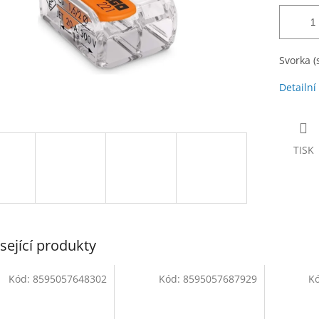
Svorka (
Detailní
TISK
sející produkty
Kód:
8595057648302
Kód:
8595057687929
K