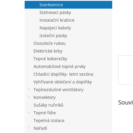
n
Svorkovnice
e
Stahovací pásky
l
Instalační krabice
Napájecí kabely
Izolační pásky
Osoušeče rukou
Elektrické krby
Topné koberečky
Automobilové topné prvky
Chladící doplňky- letní sezóna
Vyhřívané oblečení a doplňky
Teplovzdušné ventilátory
Konvektory
Souvi
Sušáky ručníků
Topné fólie
Tepelná izolace
Nářadí