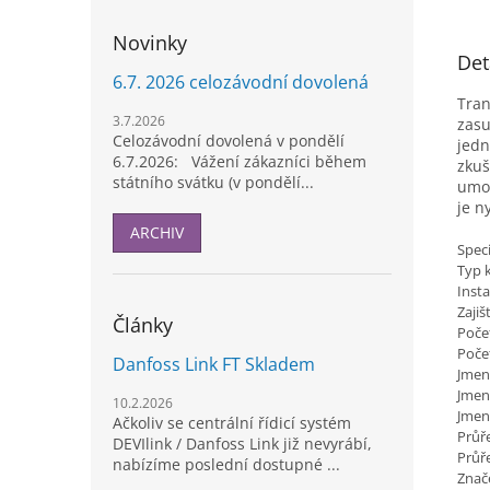
Novinky
Det
6.7. 2026 celozávodní dovolená
Tran
3.7.2026
zasu
Celozávodní dovolená v pondělí
jedn
6.7.2026: Vážení zákazníci během
zkuš
státního svátku (v pondělí...
umož
je n
ARCHIV
Speci
Typ 
Insta
Zajiš
Články
Počet
Poče
Danfoss Link FT Skladem
Jmen
Jmen
10.2.2026
Jmen
Ačkoliv se centrální řídicí systém
Průře
DEVIlink / Danfoss Link již nevyrábí,
Průř
nabízíme poslední dostupné ...
Znač