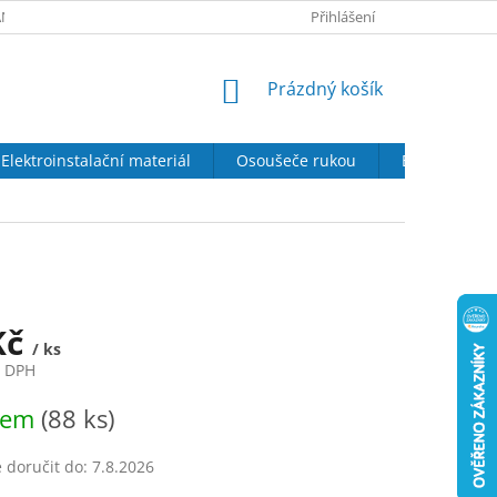
NY OSOBNÍCH ÚDAJŮ
SOUBORY COOKIES
Přihlášení
DOPRAVA A PLATBA
NÁKUPNÍ
Prázdný košík
KOŠÍK
Elektroinstalační materiál
Osoušeče rukou
Elektrické kr
Kč
/ ks
z DPH
dem
(88 ks)
doručit do:
7.8.2026