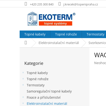
Přejít
+420 235 300 840
j.krecek@topenipraha.cz
na
obsah
Topné kabely
Topné rohože
Termostaty
Domů
Elektroinstalační materiál
Svorkovnic
P
WAG
o
Přeskočit
s
Kategorie
Průměr
Neoho
kategorie
t
hodnoc
r
produk
Topné kabely
a
je
Topné rohože
n
0,0
Termostaty
z
n
5
í
Samoregulační topné kabely
hvězdič
p
Fixace a příslušenství
a
Elektroinstalační materiál