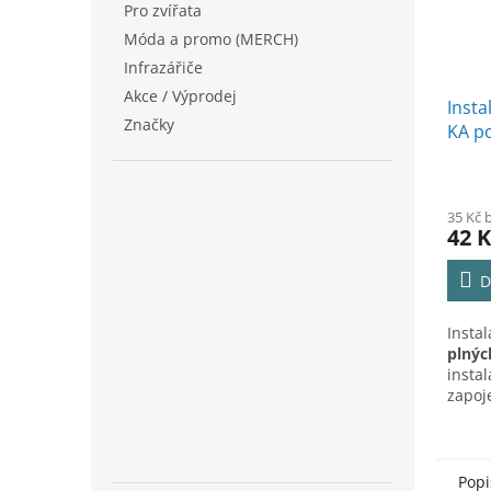
Pro zvířata
Móda a promo (MERCH)
Infrazářiče
Akce / Výprodej
Insta
Značky
KA p
hlub
35 Kč 
42 K
D
Insta
plnýc
instal
zapoj
Popi