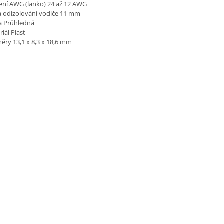
ení AWG (lanko) 24 až 12 AWG
a odizolování vodiče 11 mm
a
Průhledná
riál
Plast
ěry 13,1 x 8,3 x 18,6 mm