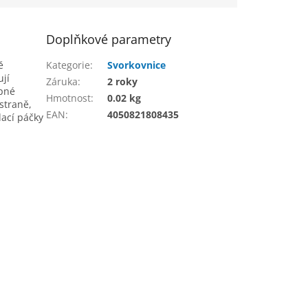
Doplňkové parametry
ě
Kategorie
:
Svorkovnice
ují
Záruka
:
2 roky
upné
Hmotnost
:
0.02 kg
straně,
EAN
:
4050821808435
dací páčky