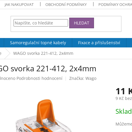
JAK NAKUPOVAT
OBCHODNÍ PODMÍNKY
PODMÍNKY OCHRA
HLEDAT
Samoregulační topné kabely
Fixace a příslušenství
e
WAGO svorka 221-412, 2x4mm
O svorka 221-412, 2x4mm
né
dnoceno
Podrobnosti hodnocení
Značka:
Wago
ení
11 
tu
9 Kč be
Měrná
Skla
cena:
ek.
Můžeme 