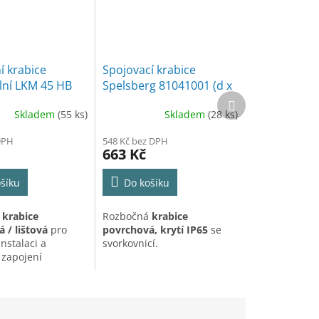
í krabice
Spojovací krabice
lní LKM 45 HB
Spelsberg 81041001 (d x
Další
EXTRA Hluboká
š x v) 140 x 140 x 79 mm
produkt
Skladem
(55 ks)
Skladem
(28 ks)
šedá IP65
í
DPH
548 Kč bez DPH
663 Kč
šíku
Do košíku
.
í
krabice
Rozbočná
krabice
 / lištová
pro
povrchová, krytí IP65
se
nstalaci a
svorkovnicí.
 zapojení
ů.