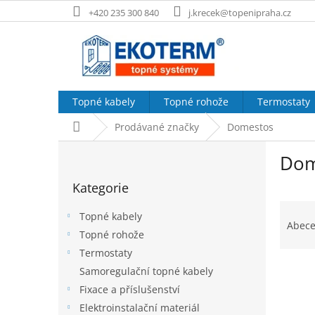
Přejít
+420 235 300 840
j.krecek@topenipraha.cz
na
obsah
Topné kabely
Topné rohože
Termostaty
Domů
Prodávané značky
Domestos
P
Dom
o
Přeskočit
s
Kategorie
kategorie
t
Ř
r
Topné kabely
a
a
Abec
Topné rohože
z
n
e
Termostaty
n
V
n
í
Samoregulační topné kabely
ý
í
p
Fixace a příslušenství
p
p
a
Elektroinstalační materiál