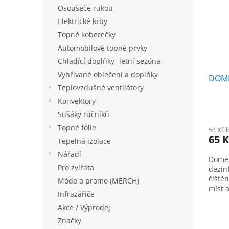
i
r
n
Osoušeče rukou
s
o
e
p
Elektrické krby
d
l
r
u
Topné koberečky
o
k
Automobilové topné prvky
d
t
Chladící doplňky- letní sezóna
u
ů
Vyhřívané oblečení a doplňky
k
DOME
Teplovzdušné ventilátory
t
ů
Konvektory
Sušáky ručníků
Topné fólie
54 Kč 
65 
Tepelná izolace
Nářadí
Domes
Pro zvířata
dezin
čištěn
Móda a promo (MERCH)
míst 
Infrazářiče
vysky
Akce / Výprodej
Domes
domác
Značky
stavu,