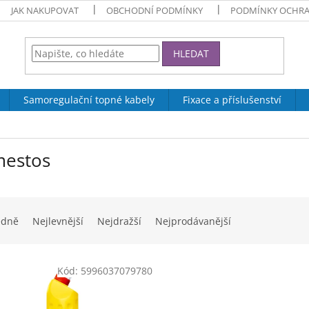
JAK NAKUPOVAT
OBCHODNÍ PODMÍNKY
PODMÍNKY OCHRA
HLEDAT
Samoregulační topné kabely
Fixace a příslušenství
estos
edně
Nejlevnější
Nejdražší
Nejprodávanější
Kód:
5996037079780