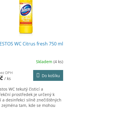
STOS WC Citrus fresh 750 ml
Skladem
(4 ks)
bez DPH
Do košíku
Kč
/ ks
tos WC tekutý čisticí a
fekční prostředek je určený k
í a desinfekci silně znečištěných
a zejména tam, kde se mohou
tovat bakterie nebo plísně.
tos je možné používat v celé
O
nosti, a to jak v neředěném
v
 tak i ředěný s vodou.