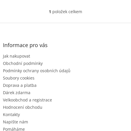
1
položek celkem
O
v
l
Z
á
á
d
p
a
a
Informace pro vás
c
t
í
Jak nakupovat
í
p
r
Obchodní podmínky
v
Podmínky ochrany osobních údajů
k
Soubory cookies
y
Doprava a platba
v
ý
Dárek zdarma
p
Velkoobchod a registrace
i
Hodnocení obchodu
s
u
Kontakty
Napište nám
Pomáháme