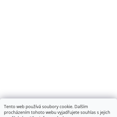
Tento web používá soubory cookie. Dalším
Montáž podlahového topení - EKOTERM s.r.o.
EKOHEAT.cz
procházením tohoto webu vyjadřujete souhlas s jejich