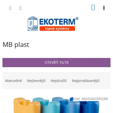
Přejít
NÁKUP
na
obsah
KOŠÍK
MB plast
OTEVŘÍT FILTR
Ř
a
Abecedně
Nejlevnější
Nejdražší
Nejprodávanější
z
e
V
n
Kód:
8605060309289
ý
í
p
p
i