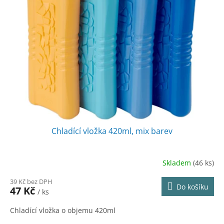
r
s
o
p
d
r
u
o
k
d
t
u
ů
k
t
ů
Chladící vložka 420ml, mix barev
Skladem
(46 ks)
39 Kč bez DPH
Do košíku
47 Kč
/ ks
Chladící vložka o objemu 420ml