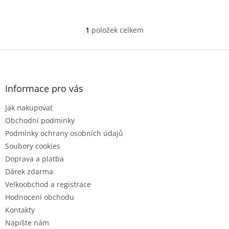
1
položek celkem
O
v
l
Z
á
á
d
p
a
a
Informace pro vás
c
t
í
Jak nakupovat
í
p
r
Obchodní podmínky
v
Podmínky ochrany osobních údajů
k
Soubory cookies
y
Doprava a platba
v
ý
Dárek zdarma
p
Velkoobchod a registrace
i
Hodnocení obchodu
s
u
Kontakty
Napište nám