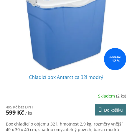
r
s
o
p
d
r
u
o
k
d
t
u
ů
k
t
ů
688 Kč
–12 %
Chladicí box Antarctica 32l modrý
Skladem
(2 ks)
495 Kč bez DPH
Do košíku
599 Kč
/ ks
Box chladicí o objemu 32 l, hmotnost 2,9 kg, rozměry vnější
40 x 30 x 40 cm, snadno omyvatelný povrch, barva modrá