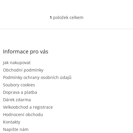
hvězdiček.
1
položek celkem
O
v
l
Z
á
á
d
p
a
a
Informace pro vás
c
t
í
Jak nakupovat
í
p
r
Obchodní podmínky
v
Podmínky ochrany osobních údajů
k
Soubory cookies
y
Doprava a platba
v
ý
Dárek zdarma
p
Velkoobchod a registrace
i
Hodnocení obchodu
s
u
Kontakty
Napište nám