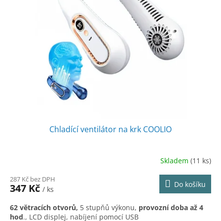
r
s
o
p
d
r
u
o
k
d
t
u
ů
k
t
ů
Chladící ventilátor na krk COOLIO
Skladem
(11 ks)
Průměrné
hodnocení
287 Kč bez DPH
produktu
Do košíku
347 Kč
/ ks
je
5,0
62 větracích otvorů,
5 stupňů výkonu,
provozní doba až 4
z
hod
., LCD displej, nabíjení pomocí USB
5