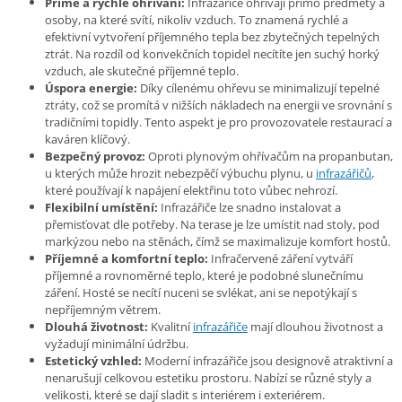
Přímé a rychlé ohřívání:
Infrazářiče ohřívají přímo předměty a
osoby, na které svítí, nikoliv vzduch. To znamená rychlé a
efektivní vytvoření příjemného tepla bez zbytečných tepelných
ztrát. Na rozdíl od konvekčních topidel necítíte jen suchý horký
vzduch, ale skutečné příjemné teplo.
Úspora energie:
Díky cílenému ohřevu se minimalizují tepelné
ztráty, což se promítá v nižších nákladech na energii ve srovnání s
tradičními topidly. Tento aspekt je pro provozovatele restaurací a
kaváren klíčový.
Bezpečný provoz:
Oproti plynovým ohřívačům na propanbutan,
u kterých může hrozit nebezpěčí výbuchu plynu, u
infrazářičů
,
které používají k napájení elektřinu toto vůbec nehrozí.
Flexibilní umístění:
Infrazářiče lze snadno instalovat a
přemisťovat dle potřeby. Na terase je lze umístit nad stoly, pod
markýzou nebo na stěnách, čímž se maximalizuje komfort hostů.
Příjemné a komfortní teplo:
Infračervené záření vytváří
příjemné a rovnoměrné teplo, které je podobné slunečnímu
záření. Hosté se necítí nuceni se svlékat, ani se nepotýkají s
nepříjemným větrem.
Dlouhá životnost:
Kvalitní
infrazářiče
mají dlouhou životnost a
vyžadují minimální údržbu.
Estetický vzhled:
Moderní infrazářiče jsou designově atraktivní a
nenarušují celkovou estetiku prostoru. Nabízí se různé styly a
velikosti, které se dají sladit s interiérem i exteriérem.