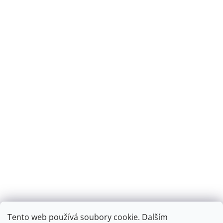
Tento web používá soubory cookie. Dalším
Montáž podlahového topení - EKOTERM s.r.o.
EKOHEAT.cz