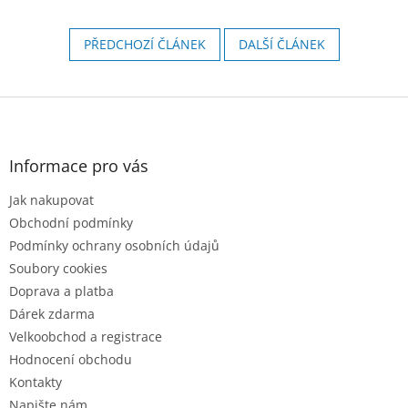
PŘEDCHOZÍ ČLÁNEK
DALŠÍ ČLÁNEK
Z
á
p
a
Informace pro vás
t
Jak nakupovat
í
Obchodní podmínky
Podmínky ochrany osobních údajů
Soubory cookies
Doprava a platba
Dárek zdarma
Velkoobchod a registrace
Hodnocení obchodu
Kontakty
Napište nám