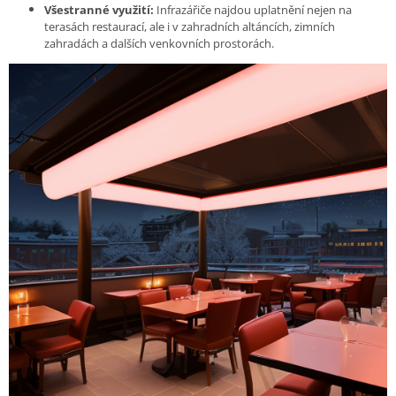
Všestranné využití:
Infrazářiče najdou uplatnění nejen na
terasách restaurací, ale i v zahradních altáncích, zimních
zahradách a dalších venkovních prostorách.