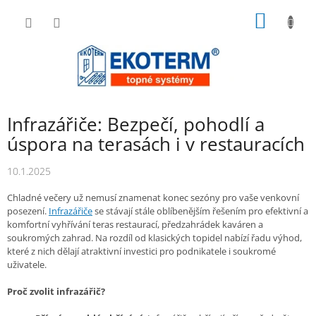
Přejít
NÁKUP
na
obsah
KOŠÍK
Infrazářiče: Bezpečí, pohodlí a
úspora na terasách i v restauracích
10.1.2025
Chladné večery už nemusí znamenat konec sezóny pro vaše venkovní
posezení.
Infrazářiče
se stávají stále oblíbenějším řešením pro efektivní a
komfortní vyhřívání teras restaurací, předzahrádek kaváren a
soukromých zahrad. Na rozdíl od klasických topidel nabízí řadu výhod,
které z nich dělají atraktivní investici pro podnikatele i soukromé
uživatele.
Proč zvolit infrazářič?