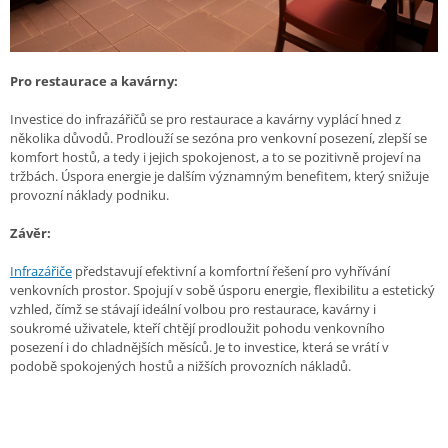
Pro restaurace a kavárny:
Investice do infrazářičů se pro restaurace a kavárny vyplácí hned z
několika důvodů. Prodlouží se sezóna pro venkovní posezení, zlepší se
komfort hostů, a tedy i jejich spokojenost, a to se pozitivně projeví na
tržbách. Úspora energie je dalším významným benefitem, který snižuje
provozní náklady podniku.
Závěr:
Infrazářiče
představují efektivní a komfortní řešení pro vyhřívání
venkovních prostor. Spojují v sobě úsporu energie, flexibilitu a estetický
vzhled, čímž se stávají ideální volbou pro restaurace, kavárny i
soukromé uživatele, kteří chtějí prodloužit pohodu venkovního
posezení i do chladnějších měsíců. Je to investice, která se vrátí v
podobě spokojených hostů a nižších provozních nákladů.