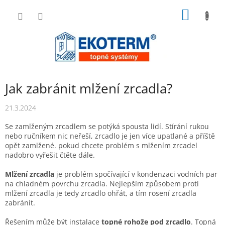
Přejít
NÁKUP
na
obsah
KOŠÍK
Jak zabránit mlžení zrcadla?
21.3.2024
Se zamlženým zrcadlem se potýká spousta lidí. Stírání rukou
nebo ručníkem nic neřeší, zrcadlo je jen více upatlané a příště
opět zamlžené. pokud chcete problém s mlžením zrcadel
nadobro vyřešit čtěte dále.
Mlžení zrcadla
je problém spočívající v kondenzaci vodních par
na chladném povrchu zrcadla. Nejlepším způsobem proti
mlžení zrcadla je tedy zrcadlo ohřát, a tím rosení zrcadla
zabránit.
Řešením může být instalace
topné rohože pod zrcadlo
. Topná