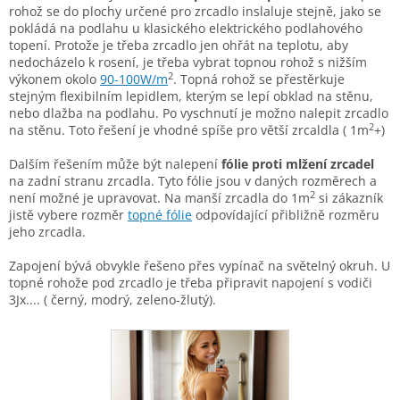
rohož se do plochy určené pro zrcadlo inslaluje stejně, jako se
pokládá na podlahu u klasického elektrického podlahového
topení. Protože je třeba zrcadlo jen ohřát na teplotu, aby
nedocházelo k rosení, je třeba vybrat topnou rohož s nižším
2
výkonem okolo
90-100W/m
. Topná rohož se přestěrkuje
stejným flexibilním lepidlem, kterým se lepí obklad na stěnu,
nebo dlažba na podlahu. Po vyschnutí je možno nalepit zrcadlo
2
na stěnu. Toto řešení je vhodné spíše pro větší zrcaldla ( 1m
+)
Dalším řešením může být nalepení
fólie proti mlžení zrcadel
na zadní stranu zrcadla. Tyto fólie jsou v daných rozměrech a
2
není možné je upravovat. Na manší zrcadla do 1m
si zákazník
jistě vybere rozměr
topné fólie
odpovídající přibližně rozměru
jeho zrcadla.
Zapojení bývá obvykle řešeno přes vypínač na světelný okruh. U
topné rohože pod zrcadlo je třeba připravit napojení s vodiči
3Jx.... ( černý, modrý, zeleno-žlutý).