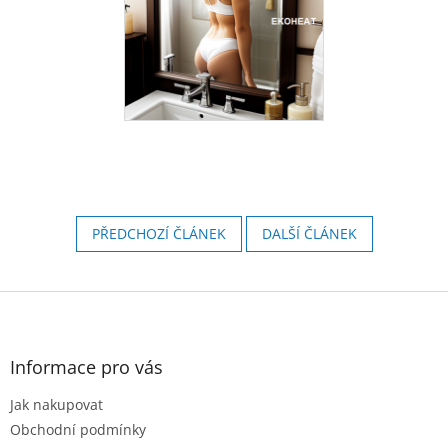
PŘEDCHOZÍ ČLÁNEK
DALŠÍ ČLÁNEK
Z
á
p
a
Informace pro vás
t
Jak nakupovat
í
Obchodní podmínky