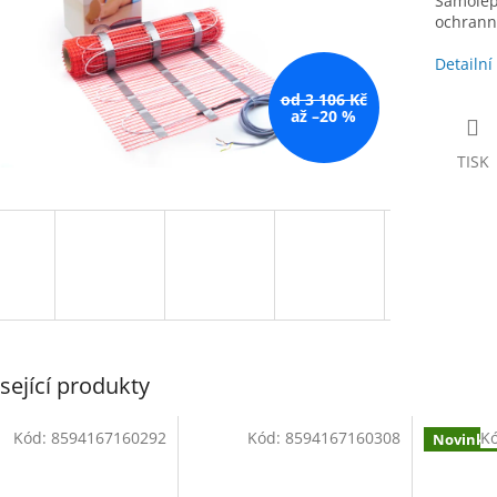
Samolep
ochrann
Detailní
od 3 106 Kč
až –20 %
TISK
sející produkty
Kód:
8594167160292
Kód:
8594167160308
K
Novinka