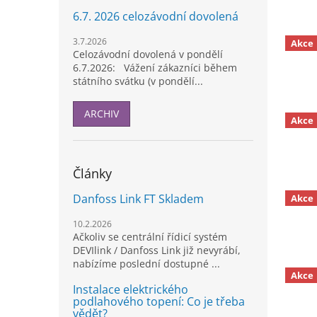
6.7. 2026 celozávodní dovolená
3.7.2026
Akce
Celozávodní dovolená v pondělí
6.7.2026: Vážení zákazníci během
státního svátku (v pondělí...
ARCHIV
Akce
Články
Danfoss Link FT Skladem
Akce
10.2.2026
Ačkoliv se centrální řídicí systém
DEVIlink / Danfoss Link již nevyrábí,
nabízíme poslední dostupné ...
Akce
Instalace elektrického
podlahového topení: Co je třeba
vědět?