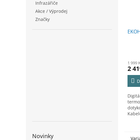
Infrazářiče
Akce / Výprodej
Značky
EKOH
Prům
hodno
1 999 
produ
2 41
je
5,0
D
z
5
hvězd
Digit
termo
dotyk
Kabel
součás
Novinky
Vari