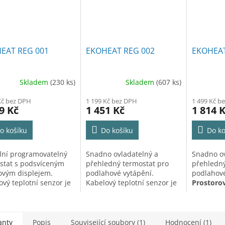
EAT REG 001
EKOHEAT REG 002
EKOHEAT 
Skladem
(230 ks)
Skladem
(607 ks)
ěrné
Průměrné
Průměrné
cení
hodnocení
hodnocen
Kč bez DPH
1 199 Kč bez DPH
1 499 Kč b
ktu
produktu
produktu
9 Kč
1 451 Kč
1 814 
je
je
5,0
5,0
o košíku
Do košíku
Do ko
z
z
5
5
iček.
hvězdiček.
hvězdiček
ální programovatelný
Snadno ovladatelný a
Snadno ov
stat s podsvíceným
přehledný termostat pro
přehledný
ovým displejem.
podlahové vytápění.
podlahové
ový teplotní senzor je
Kabelový teplotní senzor je
Prostorov
tí balení.
součástí balení.
prostoro
teplotní 
anty
Popis
Související soubory (1)
Hodnocení (1)