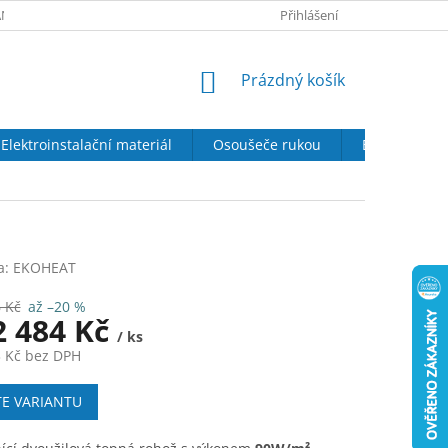
NY OSOBNÍCH ÚDAJŮ
SOUBORY COOKIES
Přihlášení
DOPRAVA A PLATBA
NÁKUPNÍ
Prázdný košík
KOŠÍK
Elektroinstalační materiál
Osoušeče rukou
Elektrické kr
a:
EKOHEAT
 Kč
až –20 %
2 484 Kč
/ ks
 Kč
bez DPH
TE VARIANTU