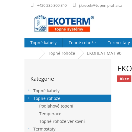
Přejít
+420 235 300 840
j.krecek@topenipraha.cz
na
obsah
Topné kabely
Topné rohože
Termostaty
Domů
Topné rohože
EKOHEAT MAT 90
P
EKO
o
Přeskočit
s
Kategorie
kategorie
Akce
t
r
Topné kabely
a
Topné rohože
n
Podlahové topení
n
í
Temperace
p
Topné rohože venkovní
a
Termostaty