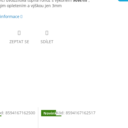
ící dvoužilová topná rohož s výkonem
90W/m²
,
ým opletením a výškou jen 3mm
 informace
ZEPTAT SE
SDÍLET
ód:
8594167162500
Kód:
8594167162517
Novinka