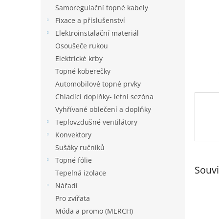
n
Samoregulační topné kabely
e
Fixace a příslušenství
l
Elektroinstalační materiál
Osoušeče rukou
Elektrické krby
Topné koberečky
Automobilové topné prvky
Chladící doplňky- letní sezóna
Vyhřívané oblečení a doplňky
Teplovzdušné ventilátory
Konvektory
Sušáky ručníků
Topné fólie
Souvi
Tepelná izolace
Nářadí
Pro zvířata
Móda a promo (MERCH)