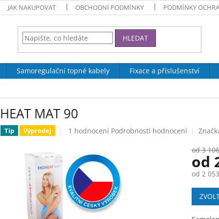
JAK NAKUPOVAT
OBCHODNÍ PODMÍNKY
PODMÍNKY OCHRA
HLEDAT
Samoregulační topné kabely
Fixace a příslušenství
HEAT MAT 90
Průměrné
1 hodnocení
Podrobnosti hodnocení
Značk
Tip
Výprodej
hodnocení
produktu
od 3 106
od
je
5,0
od
2 053
z
5
Měrná
hvězdiček.
ZVOL
cena: