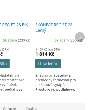
REG ET-28 Bílý
EKOHEAT REG ET-28
Černý
Další
produkt
Skladem
(200 ks)
Skladem
(200 ks)
Průměrné
í
hodnocení
ez DPH
1 499 Kč bez DPH
produktu
Kč
1 814 Kč
je
5,0
šíku
Do košíku
z
5
.
hvězdiček.
ladatelný a
Snadno ovladatelný a
 termostat pro
přehledný termostat pro
 vytápění.
podlahové vytápění.
ý, podlahový,
Prostorový, podlahový,
vý a podlahový
prostorový a podlahový
senzor.
teplotní senzor.
Diskuze
Značka