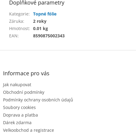
Doplňkové parametry
Kategorie
:
Topné fólie
Záruka
:
2 roky
Hmotnost
:
0.01 kg
EAN
:
8590875002343
Z
á
p
a
Informace pro vás
t
Jak nakupovat
í
Obchodní podmínky
Podmínky ochrany osobních údajů
Soubory cookies
Doprava a platba
Dárek zdarma
Velkoobchod a registrace