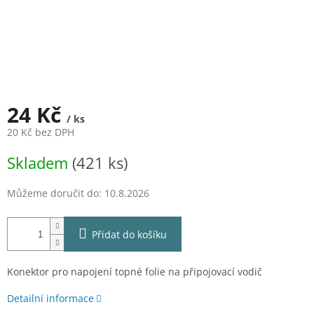
24 Kč
/ ks
20 Kč bez DPH
Měrná
Skladem
(421 ks)
cena:
Můžeme doručit do:
10.8.2026
Přidat do košíku
Konektor pro napojení topné folie na připojovací vodič
Detailní informace