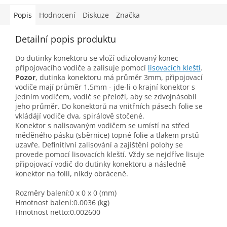
Popis
Hodnocení
Diskuze
Značka
Detailní popis produktu
Do dutinky konektoru se vloží odizolovaný konec
připojovacího vodiče a zalisuje pomocí
lisovacích kleští
.
Pozor
, dutinka konektoru má průměr 3mm, připojovací
vodiče mají průměr 1,5mm - jde-li o krajní konektor s
jedním vodičem, vodič se přeloží, aby se zdvojnásobil
jeho průměr. Do konektorů na vnitřních pásech folie se
vkládájí vodiče dva, spirálově stočené.
Konektor s nalisovaným vodičem se umístí na střed
měděného pásku (sběrnice) topné folie a tlakem prstů
uzavře. Definitivní zalisování a zajištění polohy se
provede pomocí lisovacích kleští. Vždy se nejdříve lisuje
připojovací vodič do dutinky konektoru a následně
konektor na folii, nikdy obráceně.
Rozměry balení:0 x 0 x 0 (mm)
Hmotnost balení:0.0036 (kg)
Hmotnost netto:0.002600