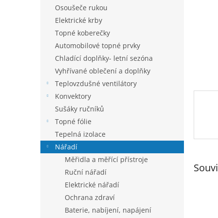
n
Osoušeče rukou
e
Elektrické krby
l
Topné koberečky
Automobilové topné prvky
Chladící doplňky- letní sezóna
Vyhřívané oblečení a doplňky
Teplovzdušné ventilátory
Konvektory
Sušáky ručníků
Topné fólie
Tepelná izolace
Nářadí
Měřidla a měřící přístroje
Souvi
Ruční nářadí
Elektrické nářadí
Ochrana zdraví
Baterie, nabíjení, napájení