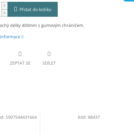
Přidat do košíku
lochý délky 400mm s gumovým chráničem.
 informace
ZEPTAT SE
SDÍLET
ód:
5907544431664
Kód:
88437