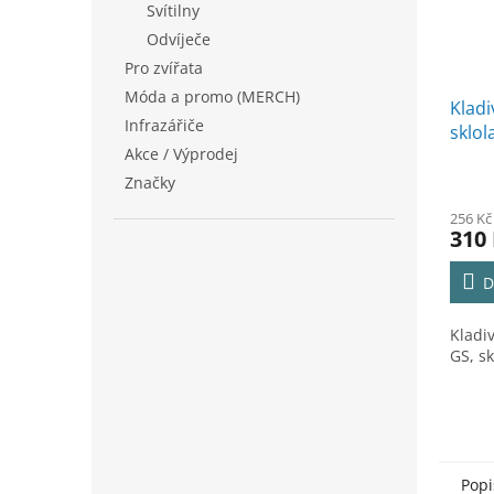
Svítilny
Odvíječe
Pro zvířata
Móda a promo (MERCH)
Kladi
Infrazářiče
sklol
Akce / Výprodej
Značky
256 Kč
310
D
Kladi
GS, s
Popi