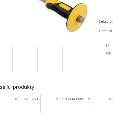
Sekáč p
Detailní
TISK
sející produkty
Kód:
8811260
Kód:
8590499081175
K