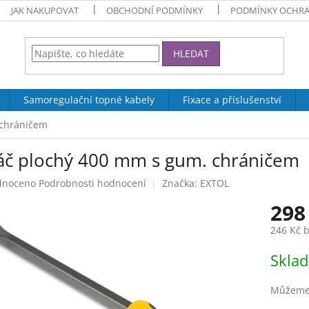
JAK NAKUPOVAT
OBCHODNÍ PODMÍNKY
PODMÍNKY OCHRA
HLEDAT
Samoregulační topné kabely
Fixace a příslušenství
 chráničem
áč plochý 400 mm s gum. chráničem
né
dnoceno
Podrobnosti hodnocení
Značka:
EXTOL
ení
298
tu
246 Kč 
Měrná
Skla
cena:
ek.
Můžeme 