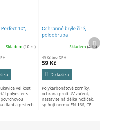
 Perfect 10",
Ochranné brýle čiré,
poloobruba
Další
produkt
Skladem
(10 ks)
Skladem
(4 ks)
DPH
49 Kč bez DPH
59 Kč
šíku
Do košíku
ukavice velikost
Polykarbonátové zorníky,
iál polyester s
ochrana proti UV záření,
 povrchovou
nastavitelná délka nožiček,
a dlani a prstech
splňují normu EN 166, CE.
odolnost.