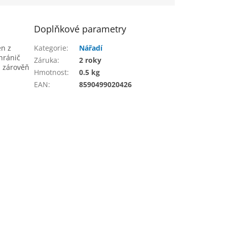
Doplňkové parametry
en z
Kategorie
:
Nářadí
hránič
Záruka
:
2 roky
a zárověň
Hmotnost
:
0.5 kg
EAN
:
8590499020426