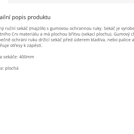
ailní popis produktu
hý ruční sekáč (majzlík) s gumovou ochrannou ruky
. Sekáč je vyrob
itního Crv materiálu a má plochou břitvu (sekací plochu). Gumový c
ečně ochrání ruku držící sekáč před úderem kladiva, nebo palice 
ňuje otřesy k zápěstí.
ka sekáče: 400mm
va: plochá