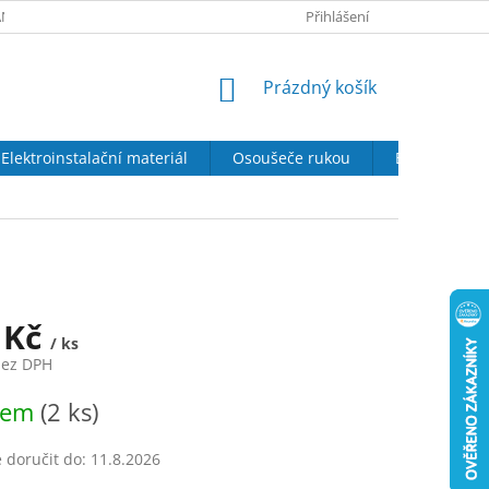
NY OSOBNÍCH ÚDAJŮ
SOUBORY COOKIES
Přihlášení
DOPRAVA A PLATBA
NÁKUPNÍ
Prázdný košík
KOŠÍK
Elektroinstalační materiál
Osoušeče rukou
Elektrické kr
 Kč
/ ks
bez DPH
dem
(2 ks)
doručit do:
11.8.2026