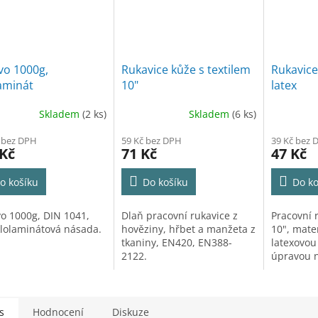
vo 1000g,
Rukavice kůže s textilem
Rukavice
aminát
10"
latex
Skladem
(2 ks)
Skladem
(6 ks)
 bez DPH
59 Kč bez DPH
39 Kč bez 
 Kč
71 Kč
47 Kč
o košíku
Do košíku
Do ko
vo 1000g, DIN 1041,
Dlaň pracovní rukavice z
Pracovní r
klolaminátová násada.
hověziny, hřbet a manžeta z
10", mater
tkaniny, EN420, EN388-
latexovou
2122.
úpravou n
zvyšující 
s
Hodnocení
Diskuze