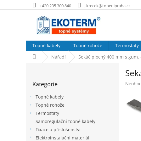
Přejít
+420 235 300 840
j.krecek@topenipraha.cz
na
obsah
Topné kabely
Topné rohože
Termostaty
Domů
Nářadí
Sekáč plochý 400 mm s gum.
P
Sek
o
Přeskočit
s
Kategorie
Průměr
Neoho
kategorie
t
hodnoc
r
produk
Topné kabely
a
je
Topné rohože
n
0,0
Termostaty
z
n
5
í
Samoregulační topné kabely
hvězdič
p
Fixace a příslušenství
a
Elektroinstalační materiál