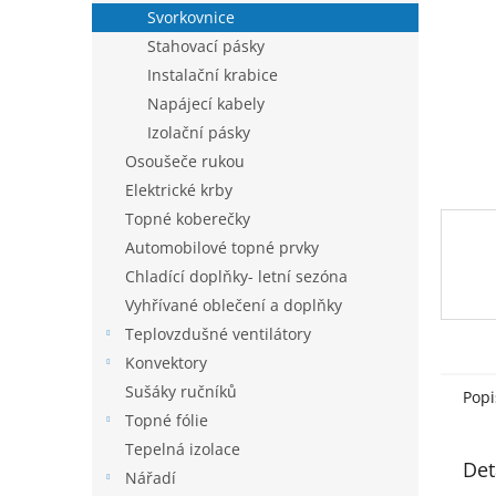
n
Svorkovnice
e
Stahovací pásky
l
Instalační krabice
Napájecí kabely
Izolační pásky
Osoušeče rukou
Elektrické krby
Topné koberečky
Automobilové topné prvky
Chladící doplňky- letní sezóna
Vyhřívané oblečení a doplňky
Teplovzdušné ventilátory
Konvektory
Sušáky ručníků
Popi
Topné fólie
Tepelná izolace
Det
Nářadí