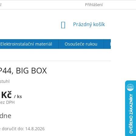
NY OSOBNÍCH ÚDAJŮ
SOUBORY COOKIES
Přihlášení
DOPRAVA A PLATBA
NÁKUPNÍ
Prázdný košík
KOŠÍK
Elektroinstalační materiál
Osoušeče rukou
Elektrické kr
P44, BIG BOX
stuhl
 Kč
/ ks
bez DPH
ýdne
doručit do:
14.8.2026