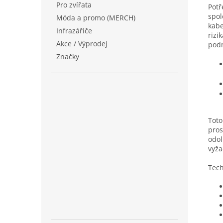
Pro zvířata
Potř
spol
Móda a promo (MERCH)
kabe
Infrazářiče
rizi
Akce / Výprodej
podm
Značky
Toto
pros
odol
vyža
Tech