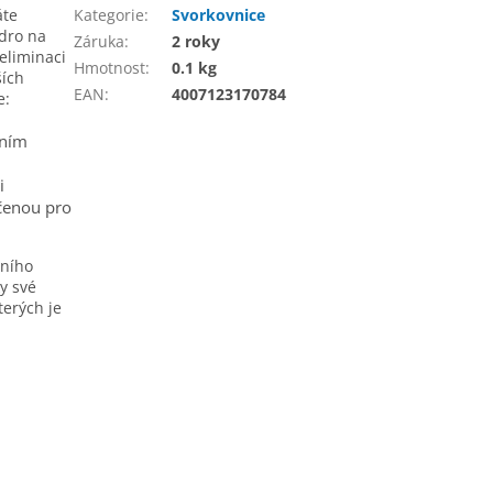
áte
Kategorie
:
Svorkovnice
dro na
Záruka
:
2 roky
eliminaci
Hmotnost
:
0.1 kg
ších
EAN
:
4007123170784
e:
řním
i
čenou pro
lního
y své
terých je