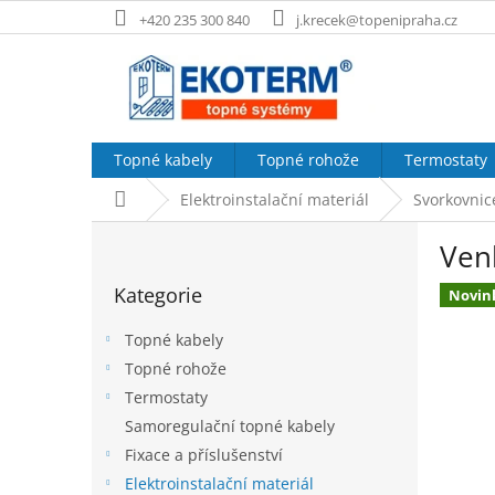
Přejít
+420 235 300 840
j.krecek@topenipraha.cz
na
obsah
Topné kabely
Topné rohože
Termostaty
Domů
Elektroinstalační materiál
Svorkovnic
P
Ven
o
Přeskočit
s
Kategorie
kategorie
Novin
t
r
Topné kabely
a
Topné rohože
n
Termostaty
n
í
Samoregulační topné kabely
p
Fixace a příslušenství
a
Elektroinstalační materiál