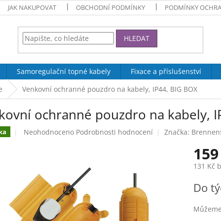
JAK NAKUPOVAT
OBCHODNÍ PODMÍNKY
PODMÍNKY OCHRA
HLEDAT
Samoregulační topné kabely
Fixace a příslušenství
e
Venkovní ochranné pouzdro na kabely, IP44, BIG BOX
kovní ochranné pouzdro na kabely, I
Průměrné
Neohodnoceno
Podrobnosti hodnocení
Značka:
Brennen
ka
hodnocení
159
produktu
je
131 Kč 
0,0
z
Měrná
Do t
5
cena:
hvězdiček.
Můžeme 