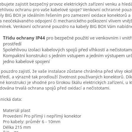
ebujete zajistit bezpečný provoz elektrických zařízení venku a hled
ehlivou ochranu pro vaše kabelové spoje? Venkovní ochranné pouz
ly BIG BOX je ideálním řešením pro zamezení oxidace konektorů a 
ka neočekávaného odpojení či mechanického poškození vlivem vněj
ínek. Venkovní ochranné pouzdro na kabely BIG BOX Vám nabídn
Třídu ochrany IP44
pro bezpečné použití ve venkovním i vnit
prostředí
Spolehlivou izolaci kabelových spojů před vlhkostí a nečistotam
Kompaktní konstrukci s jedním vstupem a jedním výstupem ur
jedno kabelové spojení
 pouzdro zajistí, že vaše instalace zůstane chráněna před vlivy oko
tředí, a výrazně tak prodlouží životnost používaných konektorů. Dík
né konstrukci je vhodné pro širokou škálu elektrických zařízení, u k
dována trvalá ochrana spojů před oxidací a nečistotami.
nická data:
Materiál plast
Provedení Pro přímý i nepřímý konektor
Pro kabely: průměr 6 - 10mm
Délka 215 mm