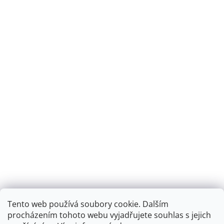
Tento web používá soubory cookie. Dalším
Montáž podlahového topení - EKOTERM s.r.o.
EKOHEAT.cz
procházením tohoto webu vyjadřujete souhlas s jejich