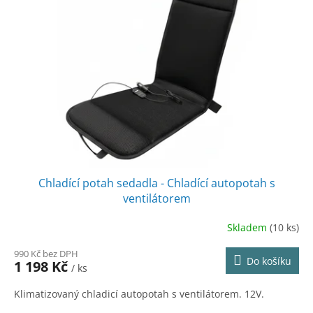
r
s
o
p
d
r
u
o
k
d
t
u
ů
k
t
ů
Chladící potah sedadla - Chladící autopotah s
ventilátorem
Skladem
(10 ks)
990 Kč bez DPH
Do košíku
1 198 Kč
/ ks
Klimatizovaný chladicí autopotah s ventilátorem. 12V.