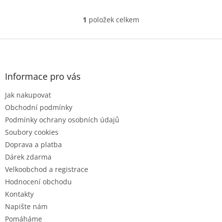
1
položek celkem
O
v
l
Z
á
á
d
p
a
a
Informace pro vás
c
t
í
Jak nakupovat
í
p
r
Obchodní podmínky
v
Podmínky ochrany osobních údajů
k
Soubory cookies
y
Doprava a platba
v
ý
Dárek zdarma
p
Velkoobchod a registrace
i
Hodnocení obchodu
s
u
Kontakty
Napište nám
Pomáháme